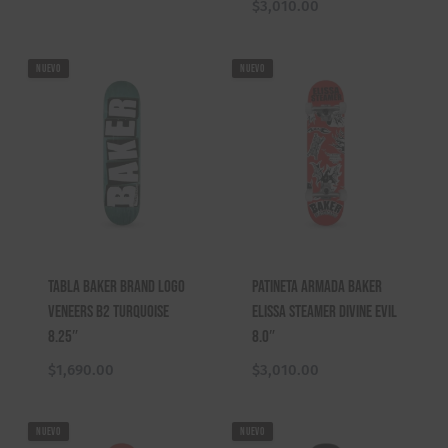
$
3,010.00
NUEVO
NUEVO
Tabla Baker Brand Logo
Patineta Armada Baker
Veneers B2 Turquoise
Elissa Steamer Divine Evil
8.25″
8.0″
$
1,690.00
$
3,010.00
NUEVO
NUEVO