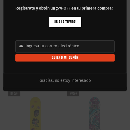
Registrate y obtén un ¡5% OFF en tu primera compra!
¡IR A LA TIENDA!
Ingresa tu correo electrónico
Email
QUIERO MI CUPÓN
Tabla Tricolor Pro Model
Patineta Armada
Enrique Novoa Chef 8.5″
Skatelibre Olga 8.25″
$
950.00
$
2,100.00
Gracias, no estoy interesado
NUEVO
NUEVO