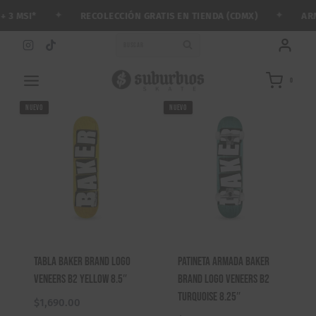
Saltar
✦
✦
RECOLECCIÓN GRATIS EN TIENDA (CDMX)
ARMA T
MSI*
al
contenido
BUSCAR
0
NUEVO
NUEVO
Tabla Baker Brand Logo
Patineta Armada Baker
Veneers B2 Yellow 8.5″
Brand Logo Veneers B2
Turquoise 8.25″
$
1,690.00