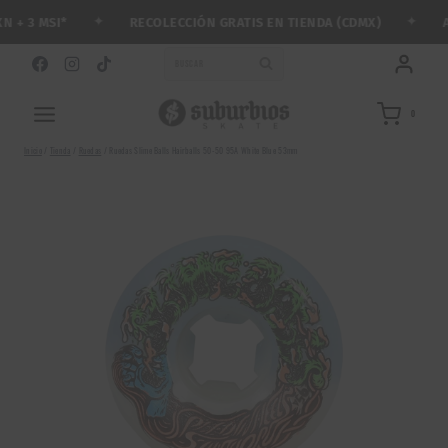
Saltar
✦
✦
RECOLECCIÓN GRATIS EN TIENDA (CDMX)
ARM
 3 MSI*
al
contenido
BUSCAR
0
Inicio
/
Tienda
/
Ruedas
/
Ruedas Slime Balls Hairballs 50-50 95A White Blue 53mm