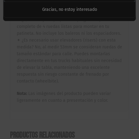
técnicas.
Gracias, no estoy interesado
Preguntas Frecuentes:
✦ ¿Qué incluye el paquete? El juego incluye el set
completo de 4 ruedas listas para montar en tu
patineta. No incluye los baleros ni los espaciadores.
✦ ¿Es necesario usar elevadores (risers) con esta
medida? No, al medir 53mm se consideran ruedas de
tamaño estándar para calle. Puedes montarlas
directamente en tus trucks habituales sin necesidad
de elevar la tabla, manteniendo una excelente
respuesta sin riesgo constante de frenado por
contacto (wheelbite).
Nota:
Las imágenes del producto pueden variar
ligeramente en cuanto a presentación y color.
Productos relacionados