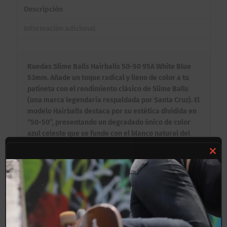
Descripción
Información adicional
Ruedas Slime Balls Hairballs 50-50 95A White Blue
53mm. Añade un toque radical y lleno de color a tu
patineta con el rendimiento clásico de Slime Balls
(una marca legendaria respaldada por Santa Cruz). El
modelo Hairballs destaca por su estética dividida en
“50-50”, presentando un degradado único de color
azul celeste que se funde con el blanco natural del
uretano. Al frente, lucen un icónico gráfico retro de
estilo monstruoso en tonos verdes y naranjas que
Clos
evoca la era dorada del skate. Son las ruedas ideales
this
para los patinadores que buscan un rodado suave y
mod
versátil en superficies difíciles sin perder la esencia
clásica de las calles.
Beneficios Clave: