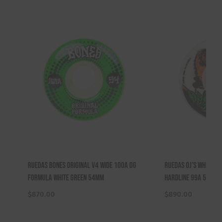
Ruedas Bones Original V4 Wide 100A OG
Ruedas Oj’s Wheels 
Formula White Green 54mm
Hardline 99A 54mm
$
870.00
$
890.00