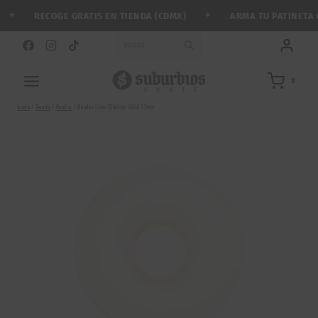
Saltar
✦
RECOGE GRATIS EN TIENDA (CDMX)
ARMA TU PATINETA CO
al
contenido
BUSCAR
0
Inicio
/
Tienda
/
Ruedas
/
Ruedas Lisas Clásicas 100A 53mm