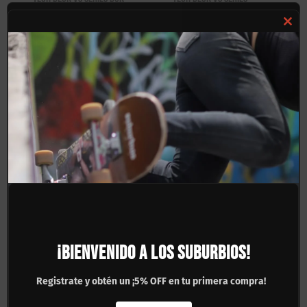
Element
$
450.00
Clos
$
450.00
this
mod
Fingerboard Tech Deck
Fingerboard Tech Deck
Throwback Series Plan B
Throwback Series Girl
¡BIENVENIDO A LOS SUBURBIOS!
Ultra Rare
Rare
Registrate y obtén un ¡5% OFF en tu primera compra!
$
190.00
$
190.00