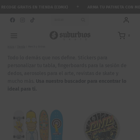
Saltar
✦
GE GRATIS EN TIENDA (CDMX)
ARMA TU PATINETA CON MENOS 
al
contenido
BUSCAR
0
Inicio
/
Tienda
/
Merch y Extras
Todo lo demás que nos define. Stickers para
personalizar tu tabla, fingerboards para la sesión de
dedos, aerosoles para el arte, revistas de skate y
mucho más.
Usa nuestro buscador para encontrar lo
ideal para ti
.