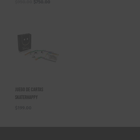
El
El
$
950.00
$
750.00
precio
precio
original
actual
era:
es:
$950.00.
$750.00.
Juego de Cartas
Skaterhappy
$
199.00