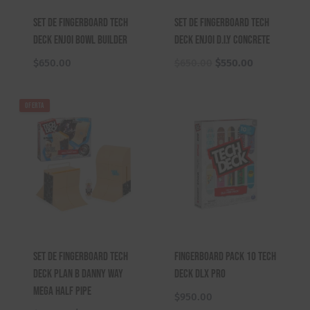
Set de Fingerboard Tech
Set de Fingerboard Tech
Deck Enjoi Bowl Builder
Deck Enjoi D.I.Y Concrete
El
El
$
650.00
$
650.00
$
550.00
precio
precio
original
actual
OFERTA
era:
es:
$650.00.
$550.00.
Set de Fingerboard Tech
Fingerboard Pack 10 Tech
Deck Plan B Danny Way
Deck DLX Pro
Mega Half Pipe
$
950.00