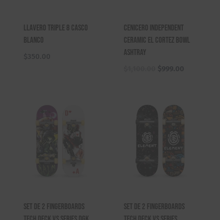
Llavero Triple 8 Casco
Cenicero Independent
Blanco
Ceramic El Cortez Bowl
Ashtray
$
350.00
El
El
$
1,100.00
$
999.00
precio
precio
original
actual
era:
es:
$1,100.00.
$999.00.
Set de 2 Fingerboards
Set de 2 Fingerboards
Tech Deck VS Series DGK
Tech Deck VS Series