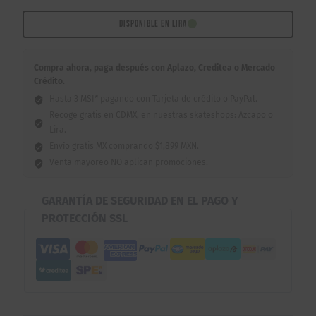
Sweatsaver
Purple
DISPONIBLE EN LIRA
Glossy
S/M
Compra ahora, paga después con Aplazo, Creditea o Mercado
cantidad
Crédito.
Hasta 3 MSI* pagando con Tarjeta de crédito o PayPal.
Recoge gratis en CDMX, en nuestras skateshops: Azcapo o
Lira.
Envío gratis MX comprando $1,899 MXN.
Venta mayoreo NO aplican promociones.
GARANTÍA DE SEGURIDAD EN EL PAGO Y
PROTECCIÓN SSL