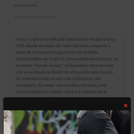
Descripción
Información adicional
Casco Triple 8 Certificado Sweatsaver Purple Glossy
S/M. Añade un toque de color vibrante, elegante y
lleno de actitud a tu seguridad con el estilo
inconfundible de Triple 8. Este modelo destaca por su
acabado “Purple Glossy”, un llamativo tono morado
con un acabado brillante de alto pulido que resalta
de inmediato bajo el sol o los reflectores del
skatepark. Al contar con certificación dual, este
casco combina la silueta clásica y estética de la
marca con los estándares de seguridad más
estrictos, convirtiéndose en el aliado perfecto para
Clos
patinar con total confianza.
this
Beneficios Clave:
mod
✦ Acabado Purple Glossy Impactante: Un diseño