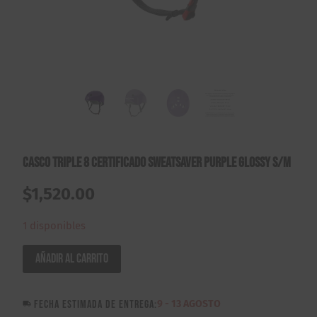
Casco Triple 8 Certificado Sweatsaver Purple Glossy S/M
$
1,520.00
1 disponibles
Casco
Añadir al carrito
Triple
8
FECHA ESTIMADA DE ENTREGA:
9 - 13 AGOSTO
Certificado