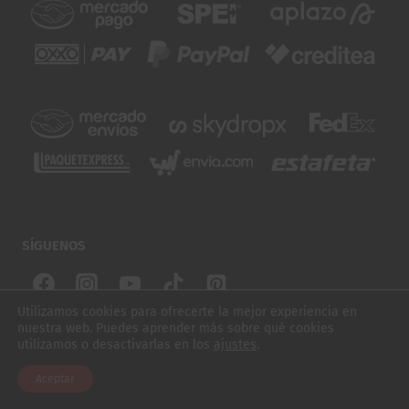
SÍGUENOS
Utilizamos cookies para ofrecerte la mejor experiencia en
nuestra web. Puedes aprender más sobre qué cookies
© 2026 SUBURBIOS SKATE. TODOS LOS DERECHOS
utilizamos o desactivarlas en los
ajustes
.
$
1,520.00
CASCO TRIPLE 8 CERTIFICADO SWEATSAVER PURPLE GLOSSY S/M
RESERVADOS
Aceptar
AÑADIR AL CARRITO