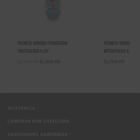
Patineta Armada Foundation
Patineta Armada Ska
Firecracker 8.38″
Mothafucka 8.0″ / 8
El
El
$
2,720.00
$
2,620.00
$
2,100.00
precio
precio
original
actual
era:
es:
$2,720.00.
$2,620.00.
ASISTENCIA
▼
COMPRAR POR CATEGORÍA
▼
SKATESHOPS SUBURBIOS
▼