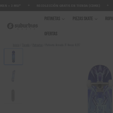
Saltar
✦
✦
RECOLECCIÓN GRATIS EN TIENDA (CDMX)
AR
+ 3 MSI*
al
contenido
PATINETAS
PIEZAS SKATE
ROP
OFERTAS
Inicio
/
Tienda
/
Patinetas
/
Patineta Armada JT Nexus 8.25″