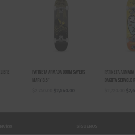
elibre
Patineta Armada Doom Sayers
Patineta Armada
Mary 8.5″
Dakota Servold R
El
El
El
$
2,740.00
$
2,540.00
$
2,720.00
$
2,
precio
precio
pre
original
actual
orig
era:
es:
era:
$2,740.00.
$2,540.00.
$2,7
SÍGUENOS
ENVÍOS