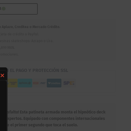
RA
Aplazo, Creditea o Mercado Crédito.
jeta de crédito o PayPal.
estras skateshops: Azcapo o Lira.
,899 MXN.
romociones.
D EN EL PAGO Y PROTECCIÓN SSL
Close
this
module
 al asfalto! Esta patineta armada monta el hipnótico deck
 por expertos. Equipado con componentes internacionales
desde el primer segundo que toca el suelo.