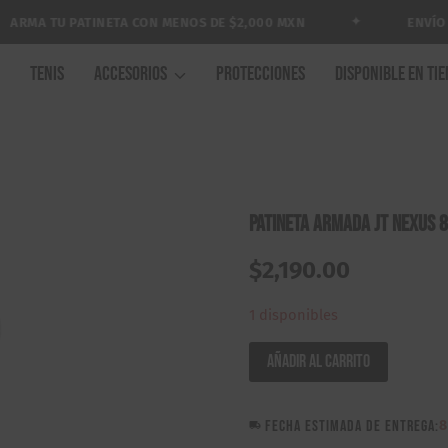
✦
MA TU PATINETA CON MENOS DE $2,000 MXN
ENVÍO GRA
A
TENIS
ACCESORIOS
PROTECCIONES
DISPONIBLE EN TI
Patineta Armada JT Nexus 
$
2,190.00
1 disponibles
Patineta
Añadir al carrito
Armada
JT
FECHA ESTIMADA DE ENTREGA:
8
Nexus