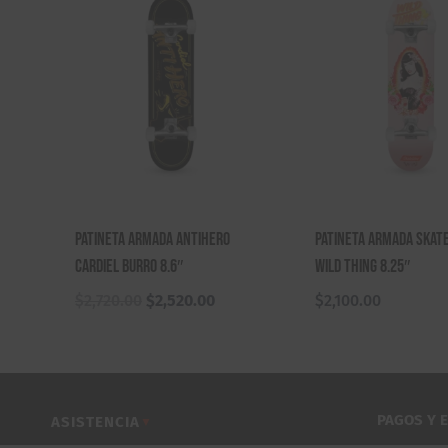
Patineta Armada Antihero
Patineta Armada Skat
Cardiel Burro 8.6″
Wild Thing 8.25″
El
El
$
2,720.00
$
2,520.00
$
2,100.00
precio
precio
original
actual
era:
es:
$2,720.00.
$2,520.00.
PAGOS Y 
ASISTENCIA
▼