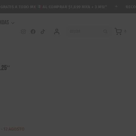
✦
RECOLECC
TIS A TODO MX
AL COMPRAR $1,899 MXN + 3 MSI*
ENDAS
BUSCAR
0
8.25″
 - 12 AGOSTO