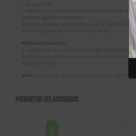
ruda y agresiva.
✦ Madera Seleccionada de Alta Densidad: Prensada indivi
mantiene rígido por más tiempo.
✦ Medida Estándar de Oro (8.25″): El ancho todoterreno pr
perder la ligereza para trucos técnicos de flip.
Preguntas Frecuentes:
✦ ¿Incluye lija? Sí, se envía con lija negra estándar de a
✦ ¿Qué tipo de cóncavo maneja? Cuenta con un cóncavo m
seguridad al rodar.
Nota:
Las imágenes del producto pueden variar ligeramente
Productos relacionados