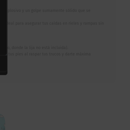
) explosivo y un golpe sumamente sólido que se
o ideal para asegurar tus caídas en rieles y rampas sin
reo, donde la lija no está incluida).
r tus pies al raspar tus trucos y darte máxima