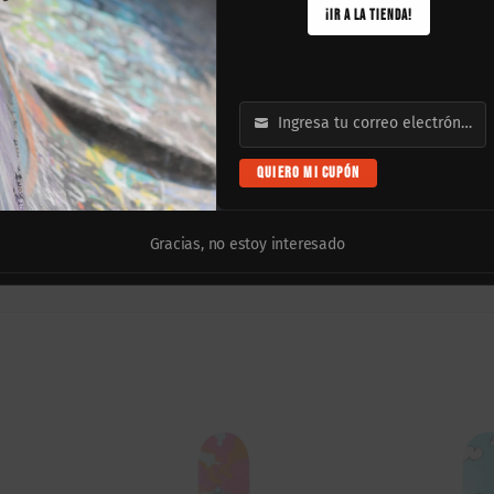
¡IR A LA TIENDA!
dualmente con resinas premium, lo que asegura un impacto seco (pop
eferido por la comunidad skater moderna; te otorga el espacio de apoy
Ingresa tu correo electrónico
Email
QUIERO MI CUPÓN
lta tracción ya colocada para tu comodidad (excepto en compras de mayo
edio perfectamente balanceado, diseñado minuciosamente para abraza
Gracias, no estoy interesado
 en cuanto a presentación y color.