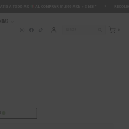
✦
RECOLECCIÓ
S A TODO MX
AL COMPRAR $1,899 MXN + 3 MSI*
ENDAS
BUSCAR
0
″
RA