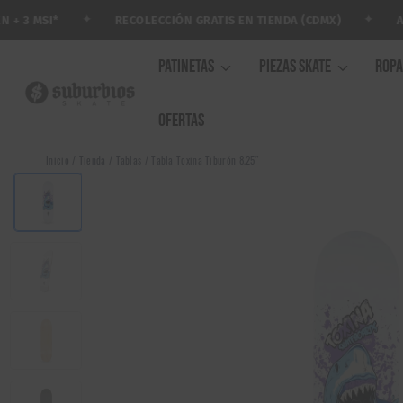
Saltar
✦
✦
RECOLECCIÓN GRATIS EN TIENDA (CDMX)
ARMA
3 MSI*
al
contenido
PATINETAS
PIEZAS SKATE
ROP
OFERTAS
Inicio
/
Tienda
/
Tablas
/
Tabla Toxina Tiburón 8.25″