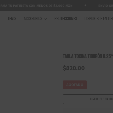
✦
 TU PATINETA CON MENOS DE $2,000 MXN
ENVÍO GRATI
A
TENIS
ACCESORIOS
PROTECCIONES
DISPONIBLE EN TI
Tabla Toxina Tiburón 8.25
$
820.00
AGOTADO
DISPONIBLE EN LI