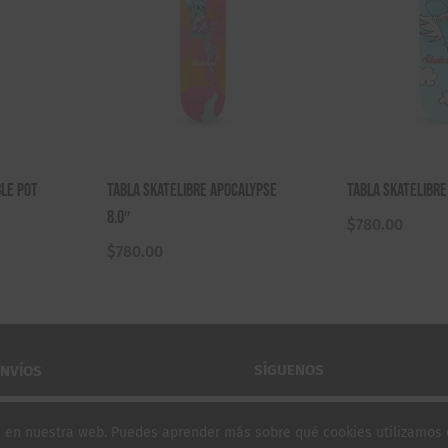
le Pot
Tabla Skatelibre Apocalypse
Tabla Skatelibre 
8.0″
$
780.00
$
780.00
SÍGUENOS
ENVÍOS
ia en nuestra web. Puedes aprender más sobre qué cookies utilizamos 