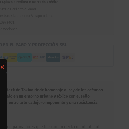
Aplazo, Creditea o Mercado Crédito.
jeta de crédito o PayPal.
estras skateshops: Azcapo o Lira.
,899 MXN.
romociones.
D EN EL PAGO Y PROTECCIÓN SSL
Close
this
module
Este deck de Toxina rinde homenaje al rey de los océanos
escualo en un entorno urbano y tóxico con el sello
ecta entre arte callejero imponente y una resistencia
para los patinadores que buscan un deck con identidad