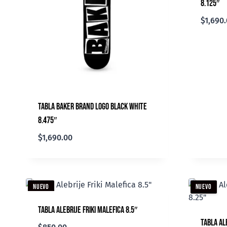
8.125″
$
1,690
Tabla Baker Brand Logo Black White
8.475″
$
1,690.00
NUEVO
NUEVO
Tabla Alebrije Friki Malefica 8.5″
Tabla Al