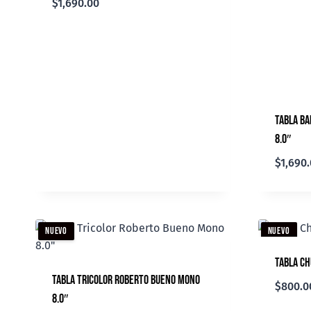
$
1,690.00
Tabla Ba
8.0″
$
1,690
NUEVO
NUEVO
Tabla Ch
Tabla Tricolor Roberto Bueno Mono
$
800.0
8.0″