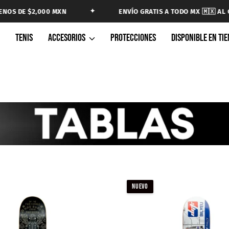
✦
000 MXN
ENVÍO GRATIS A TODO MX 🇲🇽 AL COMPRAR $1,8
A
TENIS
ACCESORIOS
PROTECCIONES
DISPONIBLE EN TI
NUEVO