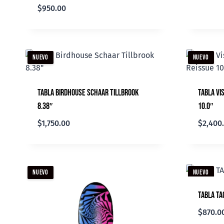
$
950.00
NUEVO
NUEVO
Tabla Birdhouse Schaar Tillbrook
Tabla Vi
8.38″
10.0″
$
1,750.00
$
2,400
NUEVO
NUEVO
Tabla TA
$
870.0