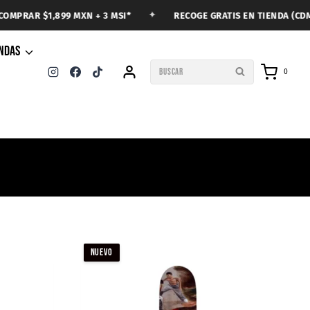
✦
✦
99 MXN + 3 MSI*
RECOGE GRATIS EN TIENDA (CDMX)
ENDAS
BUSCAR
0
NUEVO