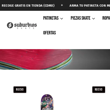
Saltar
✦
TIS EN TIENDA (CDMX)
ARMA TU PATINETA CON MENOS DE $2,
al
contenido
PATINETAS
PIEZAS SKATE
ROP
OFERTAS
TABLAS
NUEVO
NUEVO