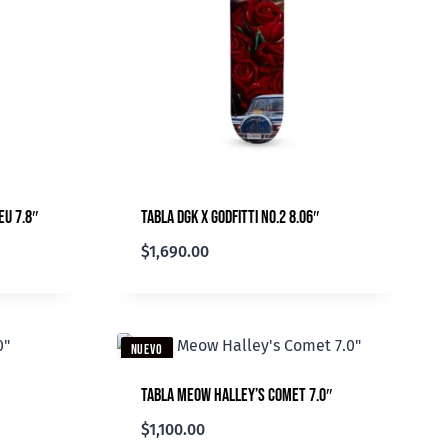
eu 7.8″
Tabla DGK X Godfitti No.2 8.06″
$
1,690.00
NUEVO
Tabla Meow Halley’s Comet 7.0″
$
1,100.00