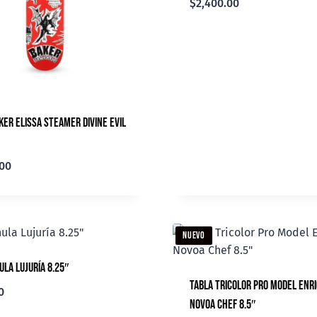
$
2,400.00
ker Elissa Steamer Divine Evil
.00
NUEVO
ula Lujuría 8.25″
Tabla Tricolor Pro Model Enr
0
Novoa Chef 8.5″