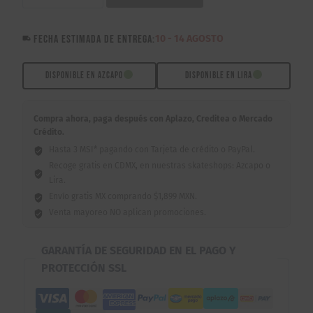
Skatelibre
Wobble
FECHA ESTIMADA DE ENTREGA:
10 - 14 AGOSTO
Pot
8.0"
/
DISPONIBLE EN AZCAPO
DISPONIBLE EN LIRA
8.5"
cantidad
Compra ahora, paga después con Aplazo, Creditea o Mercado
Crédito.
Hasta 3 MSI* pagando con Tarjeta de crédito o PayPal.
Recoge gratis en CDMX, en nuestras skateshops: Azcapo o
Lira.
Envío gratis MX comprando $1,899 MXN.
Venta mayoreo NO aplican promociones.
GARANTÍA DE SEGURIDAD EN EL PAGO Y
PROTECCIÓN SSL