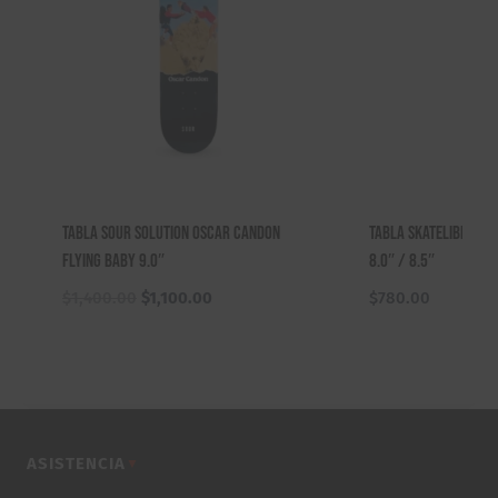
Tabla Sour Solution Oscar Candon
Tabla Skatelibre Fl
Flying Baby 9.0″
8.0″ / 8.5″
El
El
$
1,400.00
$
1,100.00
$
780.00
precio
precio
original
actual
era:
es:
$1,400.00.
$1,100.00.
ASISTENCIA
▼