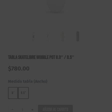
Tabla Skatelibre Wobble Pot 8.0″ / 8.5″
$
780.00
Medida tabla (Ancho)
8"
8.5"
Tabla
Añadir al carrito