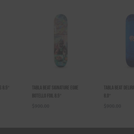
s 8.5″
Tabla Beat Signature Egiie
Tabla Beat Deliri
Botello Foil 8.5″
8.0″
$
900.00
$
900.00