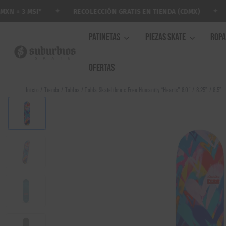
Saltar
✦
✦
RECOLECCIÓN GRATIS EN TIENDA (CDMX)
AR
+ 3 MSI*
al
contenido
PATINETAS
PIEZAS SKATE
ROP
OFERTAS
Inicio
/
Tienda
/
Tablas
/
Tabla Skatelibre x Free Humanity “Hearts” 8.0″ / 8.25″ / 8.5″