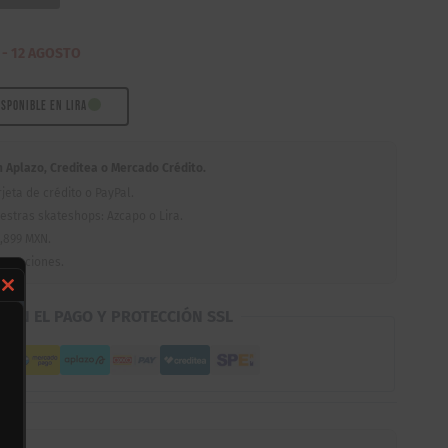
 - 12 AGOSTO
ISPONIBLE EN LIRA
Aplazo, Creditea o Mercado Crédito.
jeta de crédito o PayPal.
estras skateshops: Azcapo o Lira.
,899 MXN.
romociones.
Close
D EN EL PAGO Y PROTECCIÓN SSL
this
module