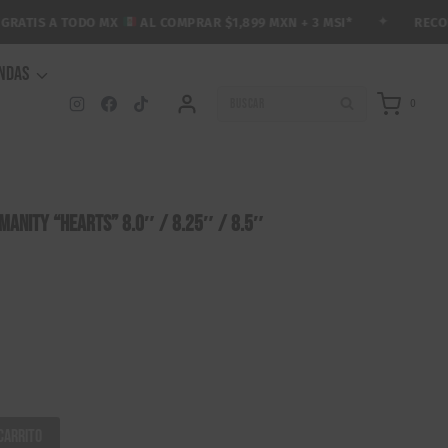
✦
RECOLECC
TIS A TODO MX
AL COMPRAR $1,899 MXN + 3 MSI*
ENDAS
BUSCAR
0
manity “Hearts” 8.0″ / 8.25″ / 8.5″
carrito