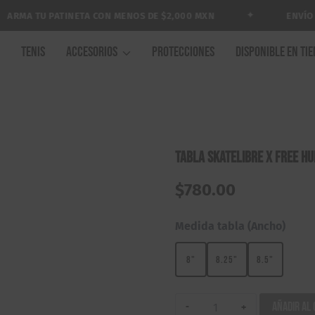
✦
MA TU PATINETA CON MENOS DE $2,000 MXN
ENVÍO GRA
A
TENIS
ACCESORIOS
PROTECCIONES
DISPONIBLE EN TI
Tabla Skatelibre x Free Hu
$
780.00
Medida tabla (Ancho)
8"
8.25"
8.5"
Tabla
Añadir al 