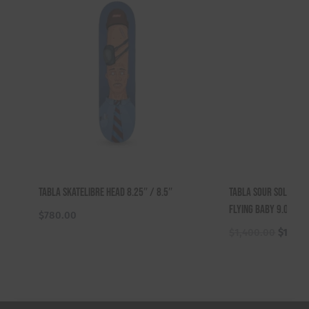
Tabla Skatelibre Head 8.25″ / 8.5″
Tabla Sour Solutio
Flying Baby 9.0″
$
780.00
El
$
1,400.00
$
1,100
precio
origina
era:
$1,400