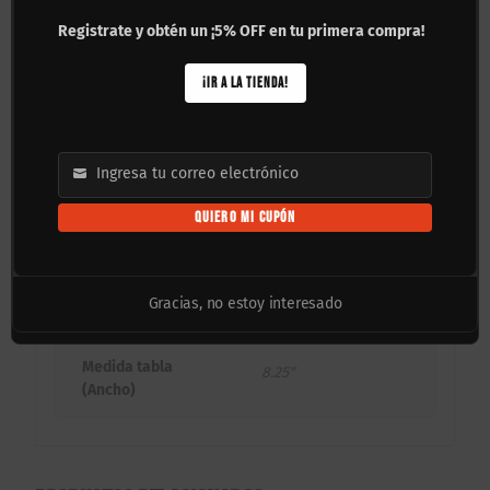
bajo estándares de competencia para absorber
Registrate y obtén un ¡5% OFF en tu primera compra!
impactos y mantener su integridad estructural.
¡IR A LA TIENDA!
Nota:
Las imágenes del producto pueden variar
ligeramente en cuanto a presentación y color.
Ingresa tu correo electrónico
Email
1.4 kg
Peso
QUIERO MI CUPÓN
80 × 20.9 × 1 cm
Dimensiones
Gracias, no estoy interesado
Maple
Material
Medida tabla
8.25"
(Ancho)