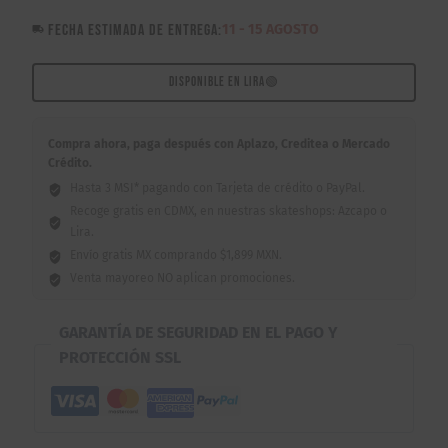
Niño
$950.00.
$850.00.
FECHA ESTIMADA DE ENTREGA:
11 - 15 AGOSTO
Pulpo
8.25"
cantidad
DISPONIBLE EN LIRA
🟢
Compra ahora, paga después con Aplazo, Creditea o Mercado
Crédito.
Hasta 3 MSI* pagando con Tarjeta de crédito o PayPal.
Recoge gratis en CDMX, en nuestras skateshops: Azcapo o
Lira.
Envío gratis MX comprando $1,899 MXN.
Venta mayoreo NO aplican promociones.
GARANTÍA DE SEGURIDAD EN EL PAGO Y
PROTECCIÓN SSL