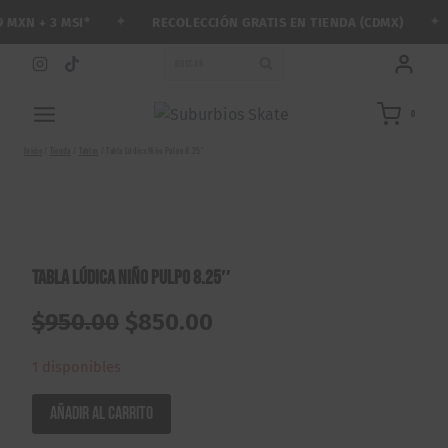
Saltar
✦
✦
XN + 3 MSI*
RECOLECCIÓN GRATIS EN TIENDA (CDMX)
al
contenido
BUSCAR
0
Inicio
/
Tienda
/
Tablas
/
Tabla Lúdica Niño Pulpo 8.25″
OFERTA
Tabla Lúdica Niño Pulpo 8.25″
El
El
$
950.00
$
850.00
precio
precio
1 disponibles
original
actual
Tabla
Añadir al carrito
Lúdica
era:
es: