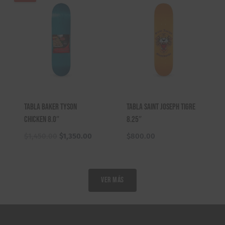
era:
es:
$2,770.00.
$2,670.0
Tabla Baker Tyson
Tabla Saint Joseph Tigre
Chicken 8.0″
8.25″
El
El
$
1,450.00
$
1,350.00
$
800.00
precio
precio
original
actual
era:
es:
VER MÁS
$1,450.00.
$1,350.00.