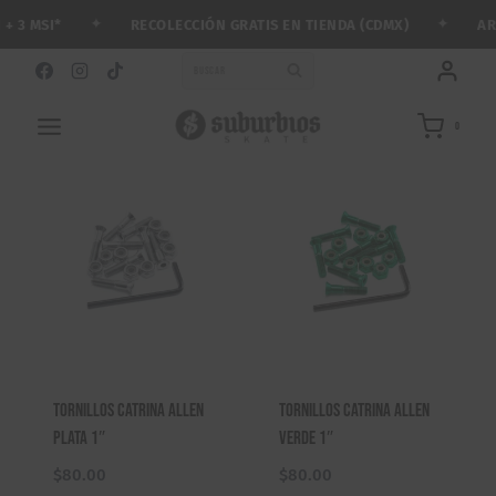
Saltar
✦
✦
RECOLECCIÓN GRATIS EN TIENDA (CDMX)
ARMA 
 MSI*
al
contenido
BUSCAR
0
Tornillos Catrina Allen
Tornillos Catrina Allen
Plata 1″
Verde 1″
$
80.00
$
80.00