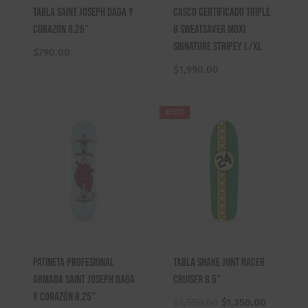
Tabla Saint Joseph Daga y
Casco Certificado Triple
Corazón 8.25″
8 Sweatsaver Moxi
Signature Stripey L/XL
$
790.00
$
1,990.00
OFERTA
Patineta Profesional
Tabla Shake Junt Racer
Armada Saint Joseph Daga
Cruiser 8.5″
Y Corazón 8.25″
El
El
$
1,550.00
$
1,350.00