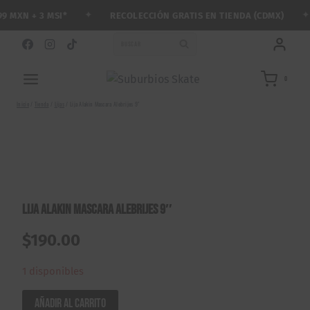
Saltar
✦
✦
 MXN + 3 MSI*
RECOLECCIÓN GRATIS EN TIENDA (CDMX)
al
contenido
BUSCAR
0
Inicio
/
Tienda
/
Lijas
/
Lija Alakin Mascara Alebrijes 9″
Lija Alakin Mascara Alebrijes 9″
$
190.00
1 disponibles
Lija
Añadir al carrito