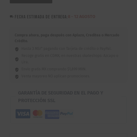
Alakin
Mascara
FECHA ESTIMADA DE ENTREGA:
8 - 12 AGOSTO
Alebrijes
9"
cantidad
Compra ahora, paga después con Aplazo, Creditea o Mercado
Crédito.
Hasta 3 MSI* pagando con Tarjeta de crédito o PayPal.
Recoge gratis en CDMX, en nuestras skateshops: Azcapo o
Lira.
Envío gratis MX comprando $1,899 MXN.
Venta mayoreo NO aplican promociones.
GARANTÍA DE SEGURIDAD EN EL PAGO Y
PROTECCIÓN SSL