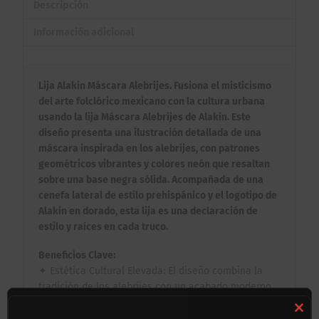
Descripción
Información adicional
Lija Alakin Máscara Alebrijes. Fusiona el misticismo
del arte folclórico mexicano con la cultura urbana
usando la lija Máscara Alebrijes de Alakin. Este
diseño presenta una ilustración detallada de una
máscara inspirada en los alebrijes, con patrones
geométricos vibrantes y colores neón que resaltan
sobre una base negra sólida. Acompañada de una
cenefa lateral de estilo prehispánico y el logotipo de
Alakin en dorado, esta lija es una declaración de
estilo y raíces en cada truco.
Beneficios Clave:
✦ Estética Cultural Elevada: El diseño combina la
tradición de los alebrijes con un acabado moderno,
ideal para quienes buscan un setup con identidad
propia y gran impacto visual.