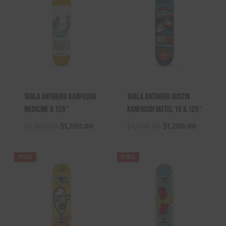
$2,720.00.
$2,620.00.
Tabla Antihero Kanfoush
Tabla Antihero Austin
Medicine 8.125″
Kanfoush Motel 18 8.125″
El
El
El
El
$
1,400.00
$
1,200.00
$
1,400.00
$
1,200.00
precio
precio
precio
precio
original
actual
original
actual
OFERTA
OFERTA
era:
es:
era:
es:
$1,400.00.
$1,200.00.
$1,400.00.
$1,200.0