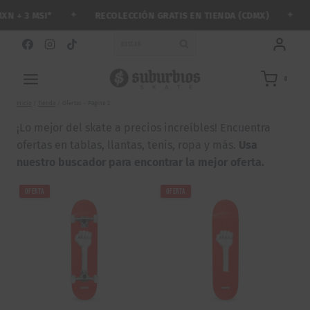
Saltar
✦
✦
RECOLECCIÓN GRATIS EN TIENDA (CDMX)
ARM
 3 MSI*
al
contenido
BUSCAR
0
Inicio
/
Tienda
/
Ofertas
- Página 2
¡Lo mejor del skate a precios increíbles! Encuentra
ofertas en tablas, llantas, tenis, ropa y más.
Usa
nuestro buscador para encontrar la mejor oferta
.
OFERTA
OFERTA