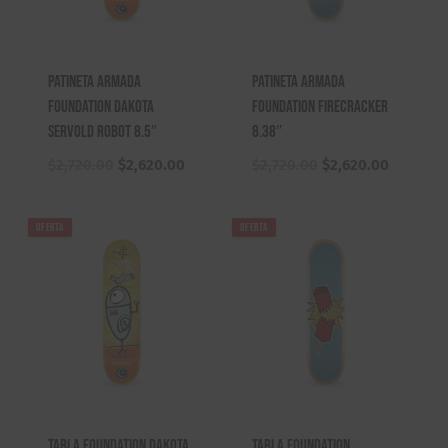
Patineta Armada
Patineta Armada
Foundation Dakota
Foundation Firecracker
Servold Robot 8.5″
8.38″
El
El
El
El
$
2,720.00
$
2,620.00
$
2,720.00
$
2,620.00
precio
precio
precio
precio
original
actual
original
actual
OFERTA
OFERTA
era:
es:
era:
es:
$2,720.00.
$2,620.00.
$2,720.00.
$2,620.0
Tabla Foundation Dakota
Tabla Foundation