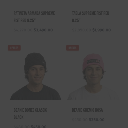
Patineta Armada Supreme
Tabla Supreme Fist Red
Fist Red 8.25″
8.25″
El
El
El
El
$
4,270.00
$
3,490.00
$
2,950.00
$
1,990.00
precio
precio
precio
precio
original
actual
original
actual
OFERTA
OFERTA
era:
es:
era:
es:
$4,270.00.
$3,490.00.
$2,950.00.
$1,990.0
Beanie Bones Classic
Beanie Gremio Rosa
Black
El
El
$
450.00
$
350.00
precio
precio
El
El
$
480.00
$
450.00