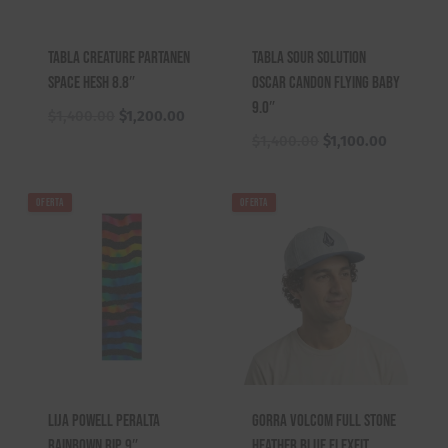
Tabla Creature Partanen
Tabla Sour Solution
Space Hesh 8.8″
Oscar Candon Flying Baby
9.0″
El
El
$
1,400.00
$
1,200.00
precio
precio
El
El
$
1,400.00
$
1,100.00
original
actual
precio
precio
era:
es:
original
actual
OFERTA
OFERTA
$1,400.00.
$1,200.00.
era:
es:
$1,400.00.
$1,100.0
Lija Powell Peralta
Gorra Volcom Full Stone
Rainbown Rip 9″
Heather Blue Flexfit