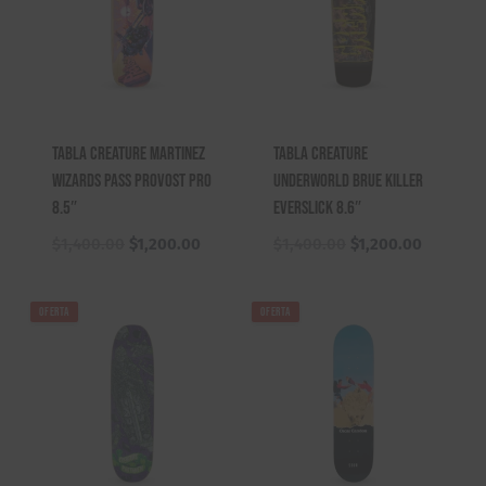
Tabla Creature Martinez
Tabla Creature
Wizards Pass Provost Pro
Underworld Brue Killer
8.5″
Everslick 8.6″
El
El
El
El
$
1,400.00
$
1,200.00
$
1,400.00
$
1,200.00
precio
precio
precio
precio
original
actual
original
actual
OFERTA
OFERTA
era:
es:
era:
es:
$1,400.00.
$1,200.00.
$1,400.00.
$1,200.0