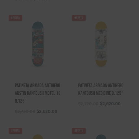
original
actual
precio
precio
era:
es:
original
actual
OFERTA
OFERTA
$450.00.
$350.00.
era:
es:
$480.00.
$450.00.
Patineta Armada Antihero
Patineta Armada Antihero
Austin Kanfoush Motel 18
Kanfoush Medicine 8.125″
8.125″
El
El
$
2,720.00
$
2,620.00
precio
precio
El
El
$
2,720.00
$
2,620.00
original
actual
precio
precio
era:
es:
original
actual
OFERTA
OFERTA
$2,720.00.
$2,620.0
era:
es: