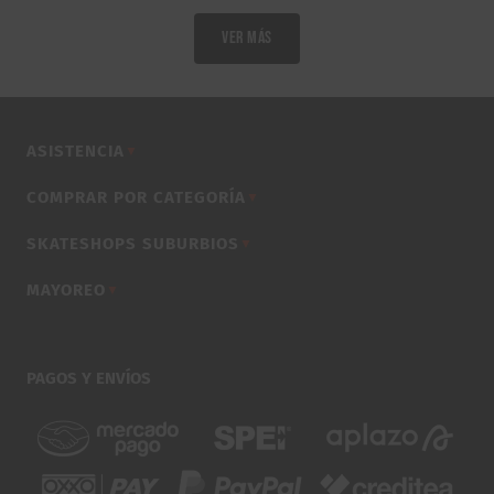
era:
es:
era:
es:
VER MÁS
$490.00.
$390.00.
$490.00.
$390.00.
ASISTENCIA
▼
COMPRAR POR CATEGORÍA
▼
SKATESHOPS SUBURBIOS
▼
MAYOREO
▼
PAGOS Y ENVÍOS