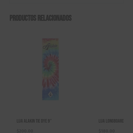
Productos relacionados
Lija Alakin Tie Dye 9″
Lija Longboard Sum
$
200.00
$
180.00