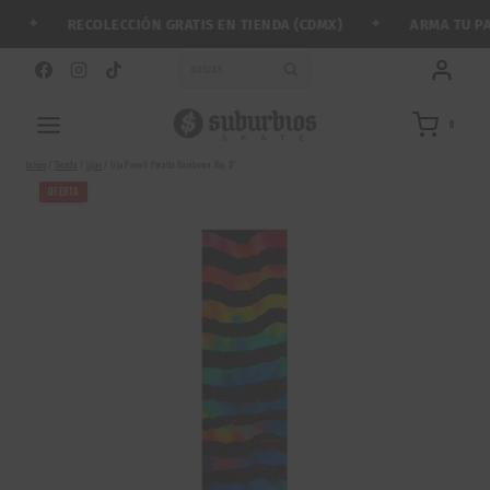
Saltar
✦
✦
RECOLECCIÓN GRATIS EN TIENDA (CDMX)
ARMA TU PATI
al
contenido
BUSCAR
0
Inicio
/
Tienda
/
Lijas
/
Lija Powell Peralta Rainbown Rip 9″
OFERTA