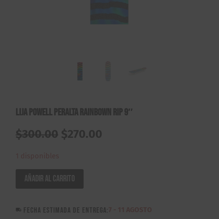
Lija Powell Peralta Rainbown Rip 9″
El
El
$
300.00
$
270.00
precio
precio
1 disponibles
original
actual
Lija
Añadir al carrito
Powell
era:
es:
Peralta
$300.00.
$270.00.
FECHA ESTIMADA DE ENTREGA:
7 - 11 AGOSTO
Rainbown