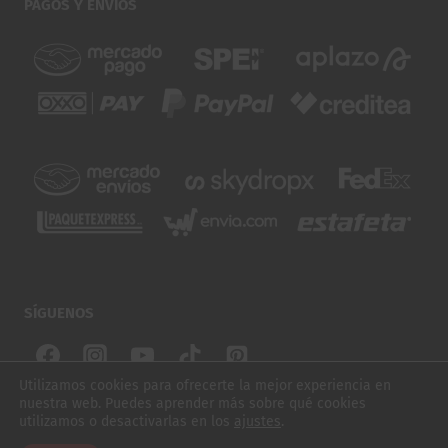
PAGOS Y ENVÍOS
SÍGUENOS
Utilizamos cookies para ofrecerte la mejor experiencia en
nuestra web. Puedes aprender más sobre qué cookies
© 2026 SUBURBIOS SKATE. TODOS LOS DERECHOS
utilizamos o desactivarlas en los
ajustes
.
$
200.00
LIJA ALAKIN TIE DYE 9"
RESERVADOS