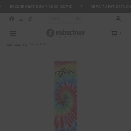
Saltar
✦
RECOGE GRATIS EN TIENDA (CDMX)
ARMA TU PATINETA CON 
al
contenido
BUSCAR
0
Inicio
/
Tienda
/
Lijas
/
Lija Alakin Tie Dye 9″