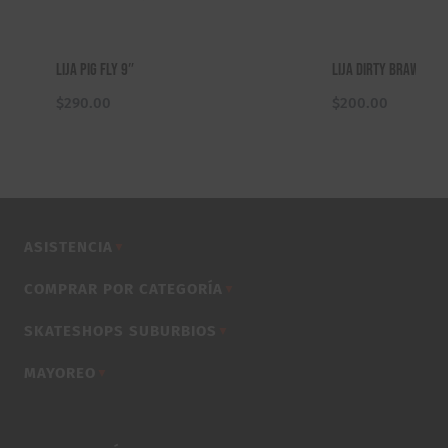
Lija Pig Fly 9″
Lija Dirty Braws Br
$
290.00
$
200.00
ASISTENCIA
▼
COMPRAR POR CATEGORÍA
▼
SKATESHOPS SUBURBIOS
▼
MAYOREO
▼