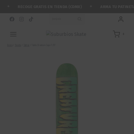
Saltar
✦
✦
RECOGE GRATIS EN TIENDA (CDMX)
ARMA TU PATINETA 
al
contenido
BUSCAR
0
Inicio
/
Tienda
/
Tablas
/
Tabla Creature Logo 7.25″