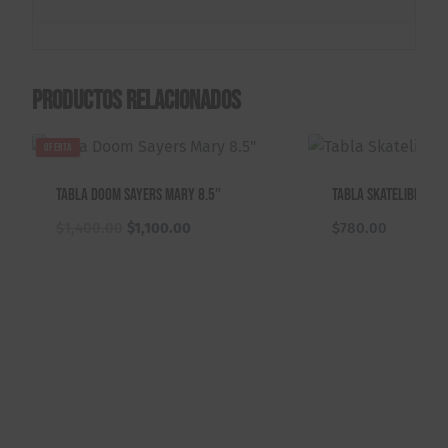
Productos relacionados
OFERTA
Tabla Doom Sayers Mary 8.5″
Tabla Skatelibre Gat
El
El
$
1,400.00
$
1,100.00
$
780.00
precio
precio
original
actual
era:
es:
$1,400.00.
$1,100.00.