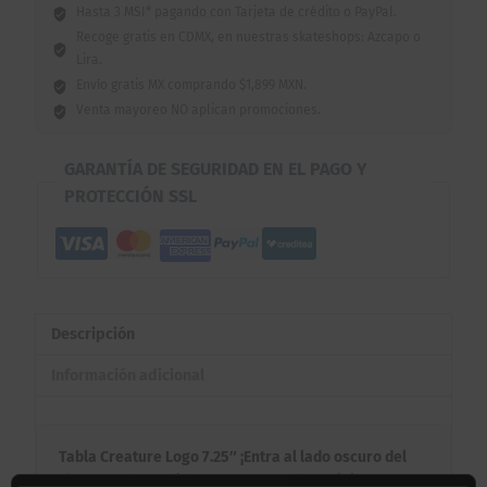
Hasta 3 MSI* pagando con Tarjeta de crédito o PayPal.
Recoge gratis en CDMX, en nuestras skateshops: Azcapo o
Lira.
Envío gratis MX comprando $1,899 MXN.
Venta mayoreo NO aplican promociones.
GARANTÍA DE SEGURIDAD EN EL PAGO Y
PROTECCIÓN SSL
Descripción
Información adicional
Tabla Creature Logo 7.25″ ¡Entra al lado oscuro del
skate con la medida perfecta para los mini