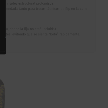
una rigidez estructural prolongada.
comendada tanto para trucos técnicos de flip en la calle
reo, donde la lija no está incluida).
stantes, evitando que se sienta “bofa” rápidamente.