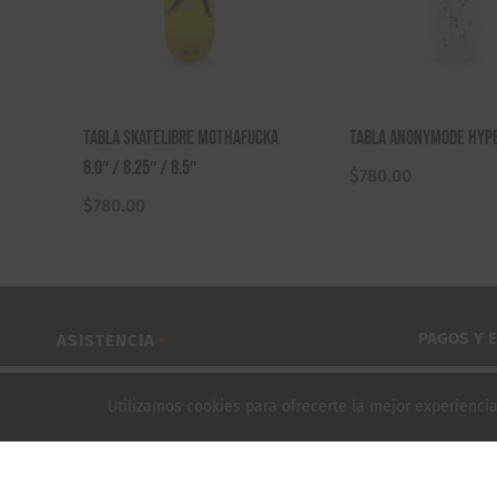
Tabla Skatelibre Mothafucka
Tabla Anonymode Hype
8.0″ / 8.25″ / 8.5″
$
780.00
$
780.00
PAGOS Y 
ASISTENCIA
▼
COMPRAR POR CATEGORÍA
▼
TABLA BEAT MATA LAS BUENAS COSTUMBRES 8.25"
Utilizamos cookies para ofrecerte la mejor experienc
SKATESHOPS SUBURBIOS
▼
MAYOREO
▼