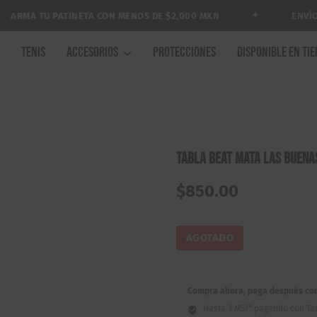
✦
RMA TU PATINETA CON MENOS DE $2,000 MXN
ENVÍO GR
A
TENIS
ACCESORIOS
PROTECCIONES
DISPONIBLE EN TI
Tabla Beat Mata Las Buena
$
850.00
AGOTADO
Compra ahora, paga después con 
Hasta 3 MSI* pagando con Tar