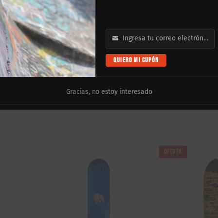
 de alta resistencia para asegurar un golpe seco (pop) consistente y 
ncho de 8.25″ la convierten en la opción más versátil del mercado, re
Ingresa tu correo electrónico
Email
lta tracción ya colocada para tu comodidad (excepto en compras de mayo
QUIERO MI CUPÓN
al de Beat, está diseñado para mantener su rigidez ante impactos con
 en cuanto a presentación y color.
Gracias, no estoy interesado
OFERTA