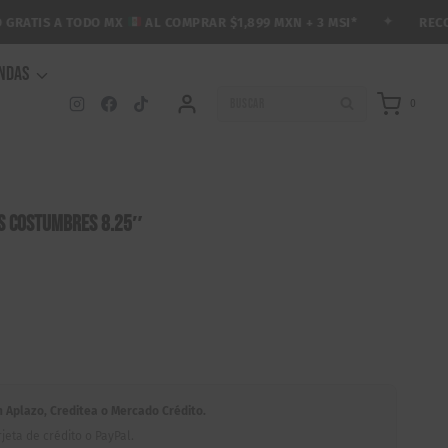
✦
RECOLEC
ATIS A TODO MX
AL COMPRAR $1,899 MXN + 3 MSI*
ENDAS
BUSCAR
0
s Costumbres 8.25″
Aplazo, Creditea o Mercado Crédito.
jeta de crédito o PayPal.