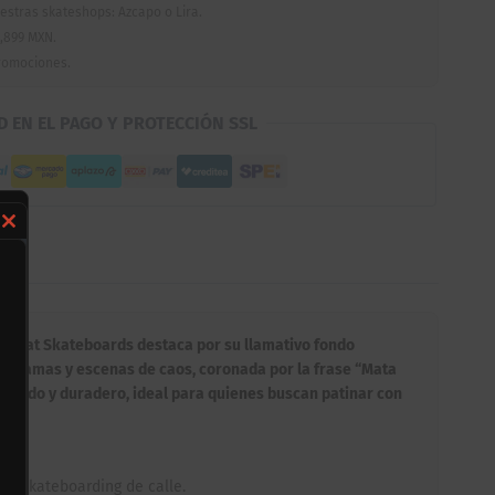
estras skateshops: Azcapo o Lira.
,899 MXN.
romociones.
D EN EL PAGO Y PROTECCIÓN SSL
Close
this
module
de Beat Skateboards destaca por su llamativo fondo
 en llamas y escenas de caos, coronada por la frase “Mata
 nítido y duradero, ideal para quienes buscan patinar con
el skateboarding de calle.