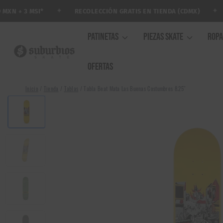
Saltar
✦
✦
RECOLECCIÓN GRATIS EN TIENDA (CDMX)
A
 + 3 MSI*
al
contenido
PATINETAS
PIEZAS SKATE
ROP
OFERTAS
Inicio
/
Tienda
/
Tablas
/
Tabla Beat Mata Las Buenas Costumbres 8.25″