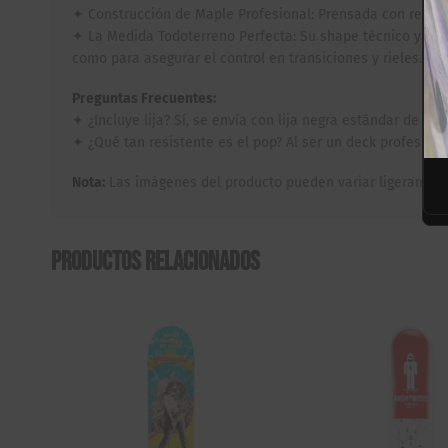
✦ Construcción de Maple Profesional: Prensada con resinas
✦ La Medida Todoterreno Perfecta: Su shape técnico y su a
como para asegurar el control en transiciones y rieles.
Preguntas Frecuentes:
✦ ¿Incluye lija? Sí, se envía con lija negra estándar de a
✦ ¿Qué tan resistente es el pop? Al ser un deck profesion
Nota:
Las imágenes del producto pueden variar ligeramente
Productos relacionados