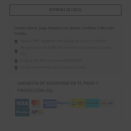
ADN
Verde
DISPONIBLE EN LIRA
Transparente
60mm
Compra ahora, paga después con Aplazo, Creditea o Mercado
cantidad
Crédito.
Hasta 3 MSI* pagando con Tarjeta de crédito o PayPal.
Recoge gratis en CDMX, en nuestras skateshops: Azcapo o
Lira.
Envío gratis MX comprando $1,899 MXN.
Venta mayoreo NO aplican promociones.
GARANTÍA DE SEGURIDAD EN EL PAGO Y
PROTECCIÓN SSL