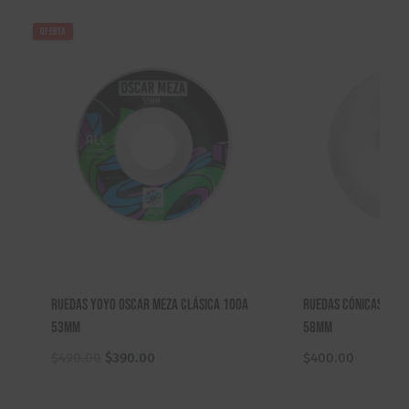
OFERTA
Ruedas Yoyo Oscar Meza Clásica 100A
Ruedas Cónicas Cat
53mm
58mm
El
El
$
490.00
$
390.00
$
400.00
precio
precio
original
actual