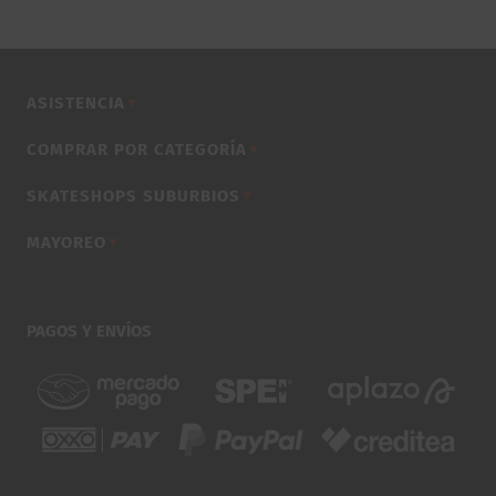
era:
es:
$490.00.
$390.00.
ASISTENCIA
▼
COMPRAR POR CATEGORÍA
▼
SKATESHOPS SUBURBIOS
▼
MAYOREO
▼
PAGOS Y ENVÍOS