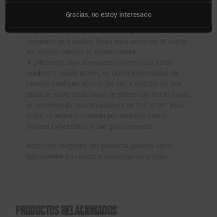
longboards medianos.
Gracias, no estoy interesado
Preguntas Frecuentes:
✦ ¿Qué incluye el paquete? El juego incluye el set
completo de 4 ruedas listas para armar en tu setup.
No incluye baleros ni espaciadores.
✦ ¿Necesito usar elevadores (risers) con estas
ruedas? Al medir 60mm, se consideran ruedas de
tamaño mediano-alto. Si las vas a instalar en una
tabla de skate tradicional de street con trucks bajos,
se recomienda usar elevadores de 1/8″ o 1/4″ para
evitar el molesto frenado por contacto con la
madera (wheelbite) al dar giros cerrados.
Note: Las imágenes del producto pueden variar
ligeramente en cuanto a presentación y color.
Productos relacionados