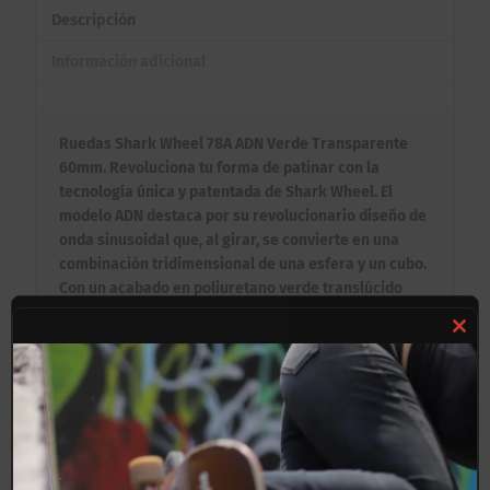
Descripción
Información adicional
Ruedas Shark Wheel 78A ADN Verde Transparente
60mm. Revoluciona tu forma de patinar con la
tecnología única y patentada de Shark Wheel. El
modelo ADN destaca por su revolucionario diseño de
onda sinusoidal que, al girar, se convierte en una
combinación tridimensional de una esfera y un cubo.
Con un acabado en poliuretano verde translúcido
sumamente llamativo, estas ruedas están diseñadas
específicamente para ofrecer un desplazamiento
Clos
suave, rápido y seguro sobre los terrenos más
this
difíciles e irregulares.
mod
Beneficios Clave:
✦ Tecnología Anti-Detritos Extrema: Gracias a su
forma ondulada, la rueda no pasa por encima de las