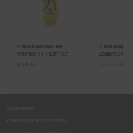
Patineta Armada Skatelibre
Patineta Armada Cr
Mothafucka 8.0″ / 8.25″ / 8.5″
Wizards Pass Provos
El
$
2,100.00
$
2,720.00
$
2,620
precio
origina
era:
$2,720
ASISTENCIA
▼
COMPRAR POR CATEGORÍA
▼