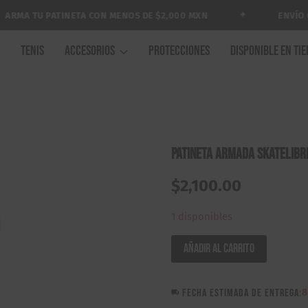
✦
MA TU PATINETA CON MENOS DE $2,000 MXN
ENVÍO GRA
A
TENIS
ACCESORIOS
PROTECCIONES
DISPONIBLE EN TI
Patineta Armada Skatelibr
$
2,100.00
1 disponibles
Patineta
Añadir al carrito
Armada
Skatelibre
FECHA ESTIMADA DE ENTREGA:
8
Wild