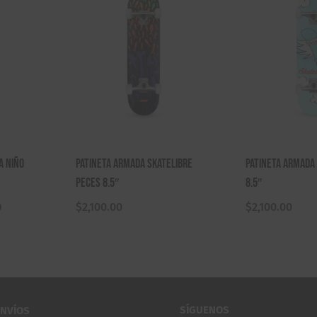
a Niño
Patineta Armada Skatelibre
Patineta Armada 
Peces 8.5″
8.5″
El
0
$
2,100.00
$
2,100.00
precio
actual
es:
0.
$2,170.00.
SÍGUENOS
ENVÍOS