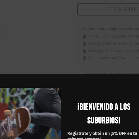
Thing
8.25"
DISPONIBLE EN LI
cantidad
Compra ahora, paga después con 
Hasta 3 MSI* pagando con Tar
Recoge gratis en CDMX, en nu
Envío gratis MX comprando $1
Venta mayoreo NO aplican p
GARANTÍA DE SEGURIDA
¡BIENVENIDO A LOS
SUBURBIOS!
sto para la acción! Esta Patineta Armada Skatelibre Wild Thing te ofrece
e con deck de maple de 7 capas, trucks Confiables a la medida, rueda
nconfundible.
Registrate y obtén un ¡5% OFF en tu