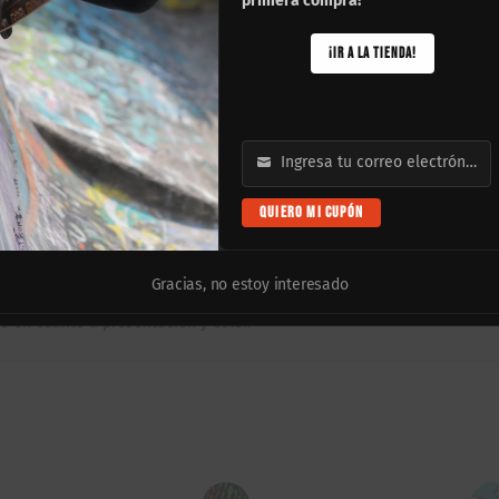
primera compra!
¡IR A LA TIENDA!
mosa Bettie Page en fondo rosa te permite patinar con personalidad y f
ximice tu agilidad (flips) o tu estabilidad (cruising y vert).
as 100A y baleros ABEC 7 listos para un uso inmediato y de alto rendi
arantiza la durabilidad y el pop constante de un deck profesional.
Ingresa tu correo electrónico
Email
QUIERO MI CUPÓN
lta durabilidad, adecuada para skaters principiantes a intermedios.
 para versatilidad general, o 8.5″ para máxima estabilidad.
ada profesionalmente, lista para usarse.
Gracias, no estoy interesado
 en cuanto a presentación y color.