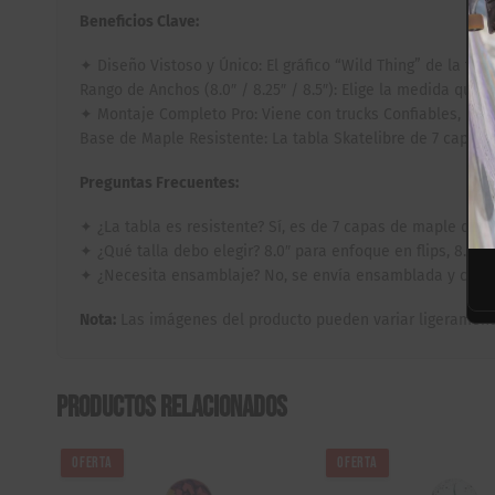
Beneficios Clave:
✦ Diseño Vistoso y Único: El gráfico “Wild Thing” de la fa
Rango de Anchos (8.0″ / 8.25″ / 8.5″): Elige la medida que ma
✦ Montaje Completo Pro: Viene con trucks Confiables, rued
Base de Maple Resistente: La tabla Skatelibre de 7 capas g
Preguntas Frecuentes:
✦ ¿La tabla es resistente? Sí, es de 7 capas de maple de a
✦ ¿Qué talla debo elegir? 8.0″ para enfoque en flips, 8.25″
✦ ¿Necesita ensamblaje? No, se envía ensamblada y calibr
Nota:
Las imágenes del producto pueden variar ligeramente
Productos relacionados
OFERTA
OFERTA