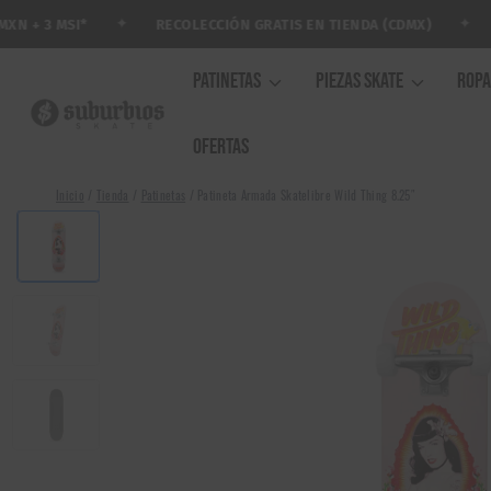
Saltar
✦
✦
RECOLECCIÓN GRATIS EN TIENDA (CDMX)
AR
+ 3 MSI*
al
contenido
PATINETAS
PIEZAS SKATE
ROP
OFERTAS
Inicio
/
Tienda
/
Patinetas
/
Patineta Armada Skatelibre Wild Thing 8.25″