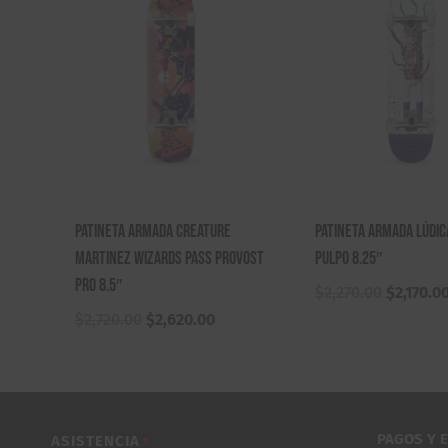
Patineta Armada Creature
Patineta Armada Lúdic
Martinez Wizards Pass Provost
Pulpo 8.25″
Pro 8.5″
El
$
2,270.00
$
2,170.0
precio
El
El
$
2,720.00
$
2,620.00
original
precio
precio
era:
original
actual
$2,270.0
era:
es:
$2,720.00.
$2,620.00.
PAGOS Y 
ASISTENCIA
▼