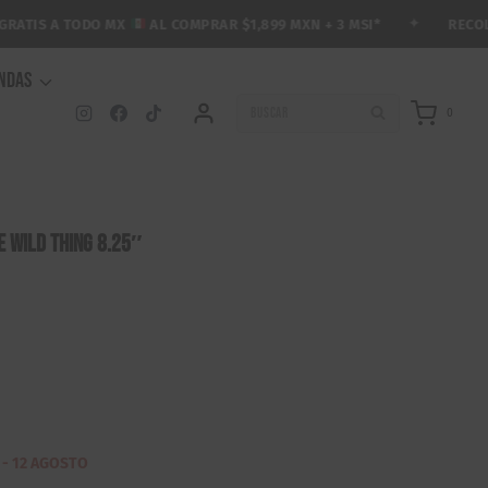
✦
RECOLECC
TIS A TODO MX
AL COMPRAR $1,899 MXN + 3 MSI*
ENDAS
BUSCAR
0
e Wild Thing 8.25″
 - 12 AGOSTO