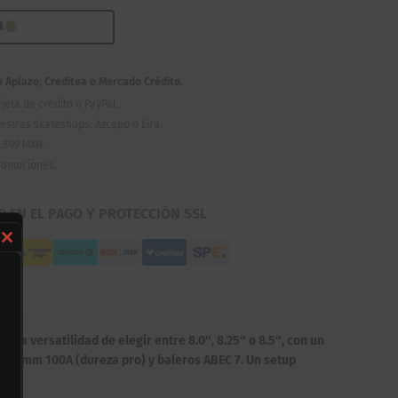
RA
Aplazo, Creditea o Mercado Crédito.
jeta de crédito o PayPal.
estras skateshops: Azcapo o Lira.
,899 MXN.
romociones.
D EN EL PAGO Y PROTECCIÓN SSL
Close
this
module
 la versatilidad de elegir entre 8.0″, 8.25″ o 8.5″, con un
s 54mm 100A (dureza pro) y baleros ABEC 7. Un setup