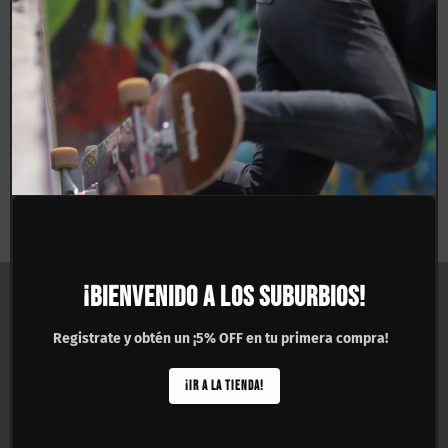
this
mod
Patineta Armada Hondar
Tabla Hondar Tropical
Tropical 8.25″
8.25″
$
2,290.00
$
990.00
¡BIENVENIDO A LOS SUBURBIOS!
ASISTENCIA
▼
Registrate y obtén un ¡5% OFF en tu primera compra!
COMPRAR POR CATEGORÍA
▼
¡IR A LA TIENDA!
SKATESHOPS SUBURBIOS
▼
MAYOREO
▼