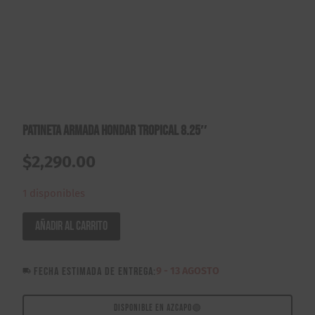
Patineta Armada Hondar Tropical 8.25″
$
2,290.00
1 disponibles
Patineta
Añadir al carrito
Armada
Hondar
FECHA ESTIMADA DE ENTREGA:
9 - 13 AGOSTO
Tropical
8.25"
cantidad
DISPONIBLE EN AZCAPO
🟢