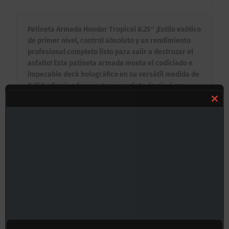
Patineta Armada Hondar Tropical 8.25″ ¡Estilo exótico
de primer nivel, control absoluto y un rendimiento
profesional completo listo para salir a destrozar el
asfalto! Esta patineta armada monta el codiciado e
impecable deck holográfico en su versátil medida de
8.25″, ofreciendo un setup completo de nivel pro
totalmente calibrado por expertos. Es la elección
Clos
definitiva para el patinador que busca un equilibrio
impecable entre ligereza para trucos de calle y
this
solidez mecánica para transiciones, utilizando
mod
componentes internacionales de alta resistencia.
Beneficios Clave:
✦ Setup Profesional Completo: Viene 100%
ensamblada con trucks de aleación de alta
resistencia y ruedas de uretano premium,
perfectamente equilibrados para garantizar un
rodado rápido, suave y con excelente absorción de