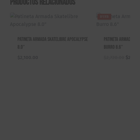
Productos relacionados
OFERTA
Patineta Armada Skatelibre Apocalypse
Patineta Armada Ant
8.0″
Burro 8.6″
El
$
2,100.00
$
2,720.00
$
2,520
precio
origina
era:
$2,720