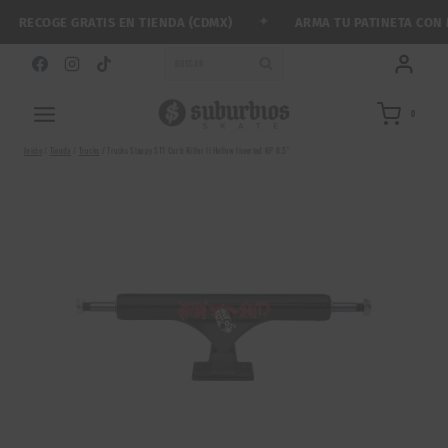
Saltar
✦
RECOGE GRATIS EN TIENDA (CDMX)
ARMA TU PATINETA CON ME
al
contenido
BUSCAR
0
Inicio
/
Tienda
/
Trucks
/
Trucks Slappy ST1 Curb Killer II Hollow Inverted KP 8.5″