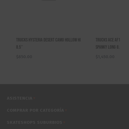
Trucks Hysteria Desert Camo Hollow Hi
Trucks ACE AF1 Limi
8.5″
Spanky Long 8.5″
$
850.00
$
1,450.00
ASISTENCIA
▼
COMPRAR POR CATEGORÍA
▼
SKATESHOPS SUBURBIOS
▼