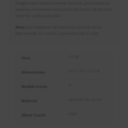
kingpin son completamente macizos, priorizando la
máxima resistencia estructural del acero denso para
soportar caídas pesadas.
Nota:
Las imágenes del producto pueden variar
ligeramente en cuanto a presentación y color
0.5 kg
Peso
21.5 × 5.5 × 3.2 cm
Dimensiones
9"
Medida trucks
Aleación de acero
Material
High
Altura Trucks