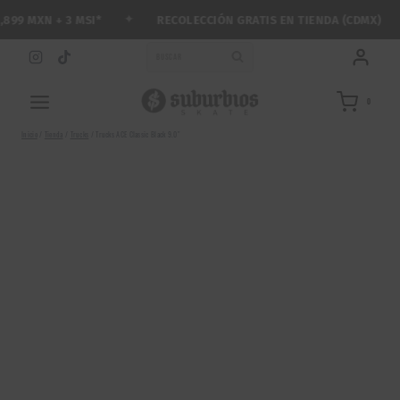
Saltar
✦
99 MXN + 3 MSI*
RECOLECCIÓN GRATIS EN TIENDA (CDMX)
al
contenido
BUSCAR
0
Inicio
/
Tienda
/
Trucks
/
Trucks ACE Classic Black 9.0″
NUEVO