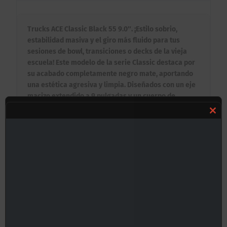
Trucks ACE Classic Black 55 9.0″. ¡Estilo sobrio,
estabilidad masiva y el giro más fluido para tus
sesiones de bowl, transiciones o decks de la vieja
escuela! Este modelo de la serie Classic destaca por
su acabado completamente negro mate, aportando
una estética agresiva y limpia. Diseñados con un eje
macizo extendido a 9 pulgadas y un cuerpo de
aleación de aluminio de alta resistencia, los ACE 55
ofrecen una plataforma ancha y segura que te
Clos
garantiza un control absoluto a altas velocidades y
this
un área de grind espectacular.
mod
Beneficios Clave:
✦ Ancho de Eje para Tablas Grandes: Su envergadura
total de 9.0 pulgadas proporciona una base de
apoyo amplia, ideal para mantener la estabilidad
necesaria al patinar en transiciones verticales, mini-
rampas, bowls o calle de gran impacto.