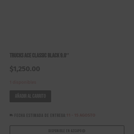
Trucks ACE Classic Black 9.0″
$
1,250.00
1 disponibles
Trucks
Añadir al carrito
ACE
Classic
FECHA ESTIMADA DE ENTREGA:
11 - 15 AGOSTO
Black
9.0"
cantidad
DISPONIBLE EN AZCAPO
🟢