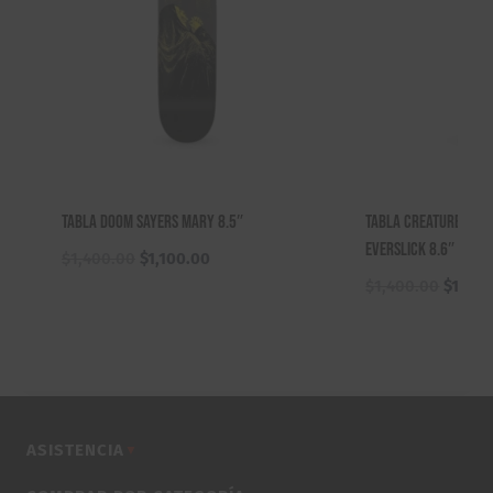
Tabla Doom Sayers Mary 8.5″
Tabla Creature Und
Everslick 8.6″
El
El
$
1,400.00
$
1,100.00
precio
precio
El
$
1,400.00
$
1,200
original
actual
precio
era:
es:
origina
$1,400.00.
$1,100.00.
era:
$1,400
ASISTENCIA
▼