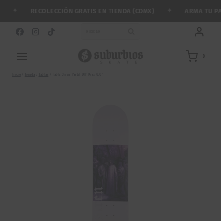
Saltar
✦
✦
RECOLECCIÓN GRATIS EN TIENDA (CDMX)
ARMA TU PATI
al
contenido
BUSCAR
0
Inicio
/
Tienda
/
Tablas
/
Tabla Siren Pastel DIP Kiss 8.0″