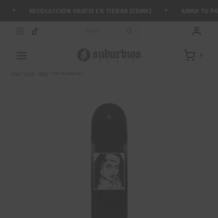
Saltar
✦
✦
RECOLECCIÓN GRATIS EN TIENDA (CDMX)
ARMA TU PATI
al
contenido
BUSCAR
0
Inicio
/
Tienda
/
Tablas
/
Tabla Oha Monja 8.5″