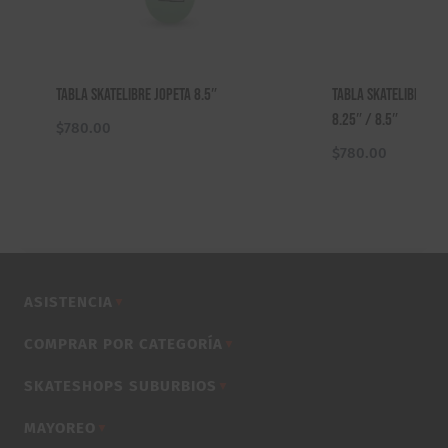
Tabla Skatelibre Jopeta 8.5″
Tabla Skatelibre Mo
8.25″ / 8.5″
$
780.00
$
780.00
ASISTENCIA
▼
COMPRAR POR CATEGORÍA
▼
SKATESHOPS SUBURBIOS
▼
MAYOREO
▼