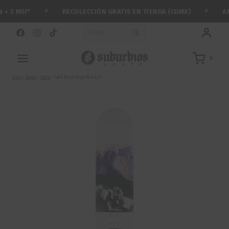
Saltar
✦
✦
RECOLECCIÓN GRATIS EN TIENDA (CDMX)
ARMA
3 MSI*
al
contenido
BUSCAR
0
Inicio
/
Tienda
/
Tablas
/
Tabla Mtrpls Angst Kuss 8.0″