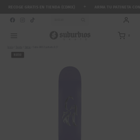
Saltar
✦
RECOGE GRATIS EN TIENDA (CDMX)
ARMA TU PATINETA CON M
al
contenido
BUSCAR
0
Inicio
/
Tienda
/
Tablas
/
Tabla MRG Synthetic 8.5″
NUEVO