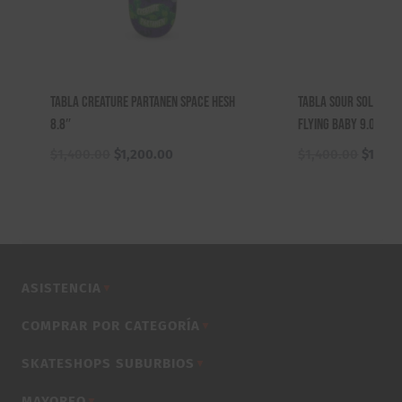
Tabla Creature Partanen Space Hesh
Tabla Sour Solutio
8.8″
Flying Baby 9.0″
El
El
El
$
1,400.00
$
1,200.00
$
1,400.00
$
1,100
precio
precio
precio
original
actual
origina
era:
es:
era:
$1,400.00.
$1,200.00.
$1,400
ASISTENCIA
▼
COMPRAR POR CATEGORÍA
▼
SKATESHOPS SUBURBIOS
▼
MAYOREO
▼