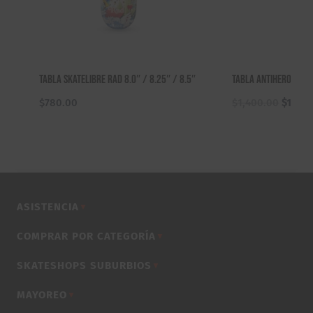
Tabla Skatelibre RAD 8.0″ / 8.25″ / 8.5″
Tabla Antihero Card
El
$
780.00
$
1,400.00
$
1,150
precio
origina
era:
$1,400
ASISTENCIA
▼
COMPRAR POR CATEGORÍA
▼
SKATESHOPS SUBURBIOS
▼
MAYOREO
▼