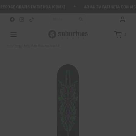
Saltar
✦
COGE GRATIS EN TIENDA (CDMX)
ARMA TU PATINETA CON MENO
al
contenido
BUSCAR
0
Inicio
/
Tienda
/
Tablas
/
Tabla Lúdica Fani Verde 8.5″