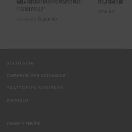
Tabla Creature Martinez Wizards Pass
Tabla Skatelibre Ap
Provost Pro 8.5″
$
780.00
El
El
$
1,400.00
$
1,200.00
precio
precio
original
actual
era:
es:
$1,400.00.
$1,200.00.
ASISTENCIA
▼
COMPRAR POR CATEGORÍA
▼
SKATESHOPS SUBURBIOS
▼
MAYOREO
▼
PAGOS Y ENVÍOS