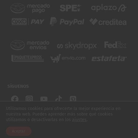
SÍGUENOS
Utilizamos cookies para ofrecerte la mejor experiencia en
nuestra web. Puedes aprender más sobre qué cookies
© 2026 SUBURBIOS SKATE. TODOS LOS DERECHOS
utilizamos o desactivarlas en los
ajustes
.
$
950.00
TABLA LÚDICA BOLA 8 HUESO 8.25"
RESERVADOS
Aceptar
AÑADIR AL CARRITO