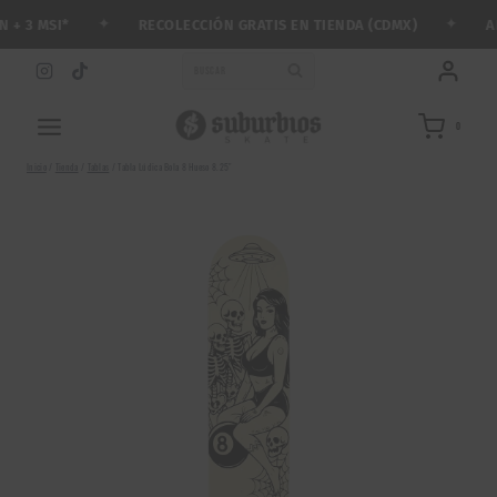
Saltar
✦
✦
RECOLECCIÓN GRATIS EN TIENDA (CDMX)
ARM
 3 MSI*
al
contenido
BUSCAR
0
Inicio
/
Tienda
/
Tablas
/
Tabla Lúdica Bola 8 Hueso 8.25″