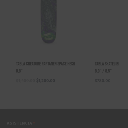
Tabla Creature Partanen Space Hesh
Tabla Skatelibre Fl
8.8″
8.0″ / 8.5″
El
El
$
1,400.00
$
1,200.00
$
780.00
precio
precio
original
actual
era:
es:
$1,400.00.
$1,200.00.
ASISTENCIA
▼