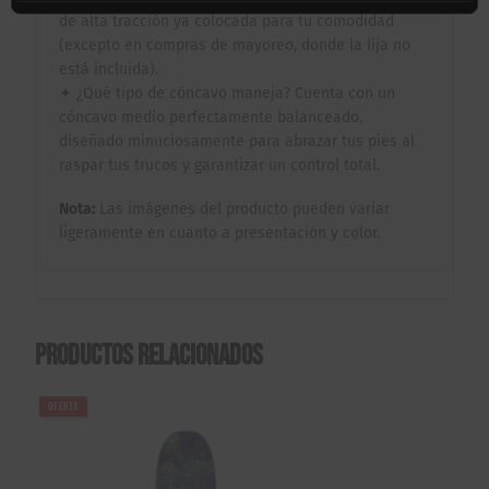
de alta tracción ya colocada para tu comodidad
(excepto en compras de mayoreo, donde la lija no
está incluida).
✦ ¿Qué tipo de cóncavo maneja? Cuenta con un
cóncavo medio perfectamente balanceado,
diseñado minuciosamente para abrazar tus pies al
raspar tus trucos y garantizar un control total.
Nota:
Las imágenes del producto pueden variar
ligeramente en cuanto a presentación y color.
Productos relacionados
OFERTA