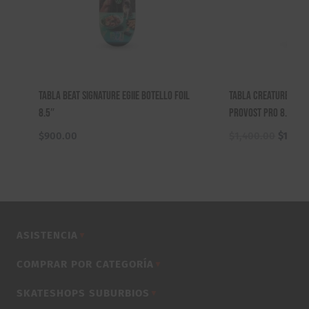
Tabla Beat Signature Egiie Botello Foil
Tabla Creature Mart
8.5″
Provost Pro 8.5″
El
$
900.00
$
1,400.00
$
1,200
precio
origina
era:
$1,400
ASISTENCIA
▼
COMPRAR POR CATEGORÍA
▼
SKATESHOPS SUBURBIOS
▼