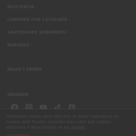
ASISTENCIA
▼
COMPRAR POR CATEGORÍA
▼
SKATESHOPS SUBURBIOS
▼
MAYOREO
▼
PAGOS Y ENVÍOS
SÍGUENOS
Utilizamos cookies para ofrecerte la mejor experiencia en
nuestra web. Puedes aprender más sobre qué cookies
© 2026 SUBURBIOS SKATE. TODOS LOS DERECHOS
utilizamos o desactivarlas en los
ajustes
.
$
870.00
TABLA GLITCH CABRA FOIL 7.75"
RESERVADOS