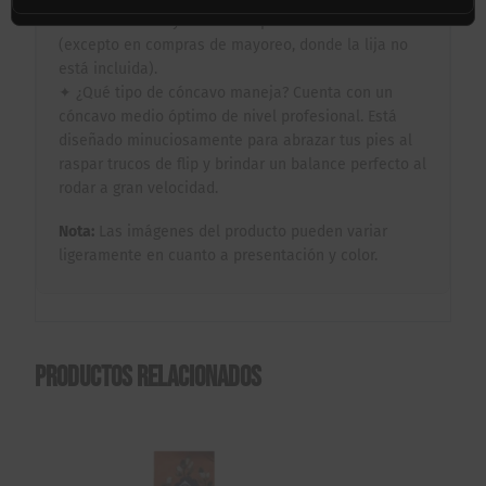
de alta tracción ya colocada para tu comodidad
(excepto en compras de mayoreo, donde la lija no
está incluida).
✦ ¿Qué tipo de cóncavo maneja? Cuenta con un
cóncavo medio óptimo de nivel profesional. Está
diseñado minuciosamente para abrazar tus pies al
raspar trucos de flip y brindar un balance perfecto al
rodar a gran velocidad.
Nota:
Las imágenes del producto pueden variar
ligeramente en cuanto a presentación y color.
Productos relacionados