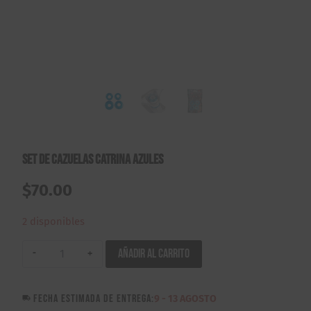
Set de Cazuelas Catrina Azules
$
70.00
2 disponibles
Set
Añadir al carrito
de
Cazuelas
FECHA ESTIMADA DE ENTREGA:
9 - 13 AGOSTO
Catrina