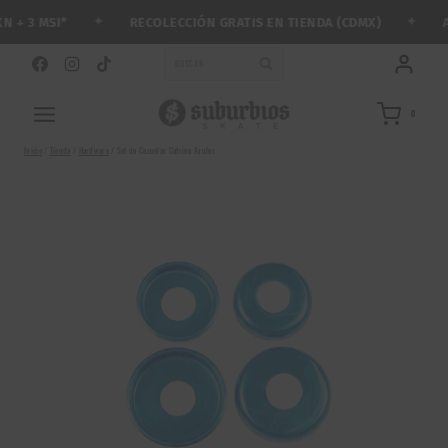
Saltar
✦
✦
RECOLECCIÓN GRATIS EN TIENDA (CDMX)
ARM
 3 MSI*
al
contenido
BUSCAR
0
Inicio
/
Tienda
/
Hardware
/
Set de Cazuelas Catrina Azules