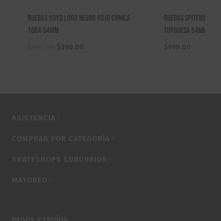
Ruedas Yoyo Logo Negro Rojo Cónica
Ruedas Spitfire F4 9
100A 54mm
Turquesa 54mm
El
El
$
490.00
$
390.00
$
990.00
precio
precio
original
actual
era:
es:
$490.00.
$390.00.
ASISTENCIA
▼
COMPRAR POR CATEGORÍA
▼
SKATESHOPS SUBURBIOS
▼
MAYOREO
▼
PAGOS Y ENVÍOS