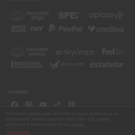
SÍGUENOS
Utilizamos cookies para ofrecerte la mejor experiencia en
nuestra web. Puedes aprender más sobre qué cookies
© 2026 SUBURBIOS SKATE. TODOS LOS DERECHOS
utilizamos o desactivarlas en los
ajustes
.
$
1,100.00
RUEDAS SLIME BALLS SCREAMING SLIME LIGHT UPS OG 78A GREEN YELLOW 60MM
RESERVADOS