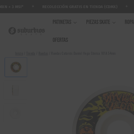
Saltar
✦
✦
RECOLECCIÓN GRATIS EN TIENDA (CDMX)
AR
+ 3 MSI*
al
contenido
PATINETAS
PIEZAS SKATE
ROP
OFERTAS
Inicio
/
Tienda
/
Ruedas
/
Ruedas Catarsis Daniel Vega Cónica 101A 54mm