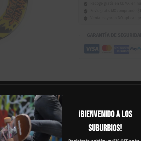
Recoge gratis en CDMX, en nu
Envío gratis MX comprando $1
Venta mayoreo NO aplican p
GARANTÍA DE SEGURIDA
explosión de energía y control técnico con el pro-model de Daniel Veg
del skate callejero. Con una dureza extrema de 101A y un tamaño de 54
¡BIENVENIDO A LOS
perficies lisas de concreto o skateparks.
SUBURBIOS!
 control superior; su perfil con bordes rectos y superficie de contac