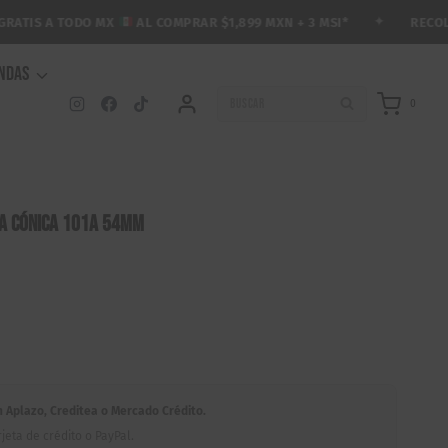
✦
RECOLECCI
TIS A TODO MX
AL COMPRAR $1,899 MXN + 3 MSI*
ENDAS
BUSCAR
0
a Cónica 101A 54mm
Aplazo, Creditea o Mercado Crédito.
jeta de crédito o PayPal.