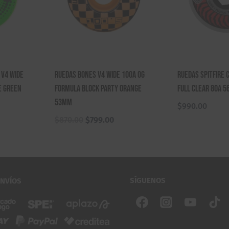
 V4 Wide
Ruedas Bones V4 Wide 100a OG
Ruedas Spitfire 
e Green
Formula Block Party Orange
Full Clear 80a 
53mm
$
990.00
El
El
$
870.00
$
799.00
precio
precio
original
actual
era:
es:
$870.00.
$799.00.
SÍGUENOS
ENVÍOS