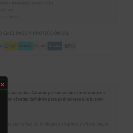
estras skateshops: Azcapo o Lira.
,899 MXN.
romociones.
D EN EL PAGO Y PROTECCIÓN SSL
Close
a! Estas ruedas Catarsis presentan un arte vibrante en
this
mm, son el setup definitivo para patinadores que buscan
module
to más ancha facilita el bloqueo en grinds y ofrece mayor