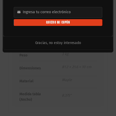
al mismo tiempo que te da un control impecable
para encajar trucos en bordes y pasamanos
Ingresa tu correo electrónico
Email
callejeros.
QUIERO MI CUPÓN
Nota:
Las imágenes del producto pueden variar
ligeramente en cuanto a presentación y color.
Gracias, no estoy interesado
3 kg
Peso
81.2 × 21.6 × 10 cm
Dimensiones
Maple
Material
Medida tabla
8.375"
(Ancho)