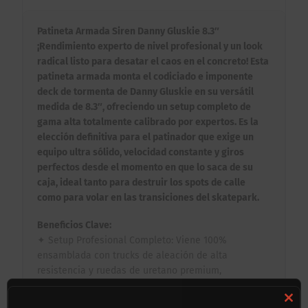
Patineta Armada Siren Danny Gluskie 8.3″
¡Rendimiento experto de nivel profesional y un look
radical listo para desatar el caos en el concreto! Esta
patineta armada monta el codiciado e imponente
deck de tormenta de Danny Gluskie en su versátil
medida de 8.3″, ofreciendo un setup completo de
gama alta totalmente calibrado por expertos. Es la
elección definitiva para el patinador que exige un
equipo ultra sólido, velocidad constante y giros
perfectos desde el momento en que lo saca de su
caja, ideal tanto para destruir los spots de calle
como para volar en las transiciones del skatepark.
Beneficios Clave:
✦ Setup Profesional Completo: Viene 100%
ensamblada con trucks de aleación de alta
resistencia y ruedas de uretano premium,
perfectamente equilibrados para mantener
velocidad máxima y ofrecer un control de giro