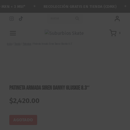
Saltar
✦
✦
RECOLECCIÓN GRATIS EN TIENDA (CDMX)
XN + 3 MSI*
al
contenido
BUSCAR
0
Inicio
/
Tienda
/
Patinetas
/
Patineta Armada Siren Danny Gluskie 8.3″
Patineta Armada Siren Danny Gluskie 8.3″
$
2,420.00
AGOTADO