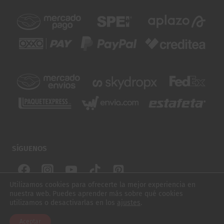
SÍGUENOS
Utilizamos cookies para ofrecerte la mejor experiencia en
nuestra web. Puedes aprender más sobre qué cookies
© 2026 SUBURBIOS SKATE. TODOS LOS DERECHOS
utilizamos o desactivarlas en los
ajustes
.
$
2,970.00
PATINETA ARMADA SANTA CRUZ CROWDED HAND 8.5"
RESERVADOS
Aceptar