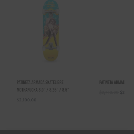
Patineta Armada Skatelibre
Patineta Armada Do
Mothafucka 8.0″ / 8.25″ / 8.5″
El
$
2,740.00
$
2,540
precio
$
2,100.00
origina
era:
$2,740