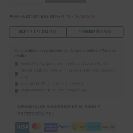
Armada
Saint
FECHA ESTIMADA DE ENTREGA:
10 - 14 AGOSTO
Joseph
Flow
Foil
DISPONIBLE EN AZCAPO
DISPONIBLE EN LIRA
8.0"
/
Compra ahora, paga después con Aplazo, Creditea o Mercado
8.25"
Crédito.
cantidad
Hasta 3 MSI* pagando con Tarjeta de crédito o PayPal.
Recoge gratis en CDMX, en nuestras skateshops: Azcapo o
Lira.
Envío gratis MX comprando $1,899 MXN.
Venta mayoreo NO aplican promociones.
GARANTÍA DE SEGURIDAD EN EL PAGO Y
PROTECCIÓN SSL