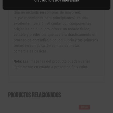
Gracias, no estoy interesado
✦ ¿Viene armada? Sí, el equipo se envía ensamblado
profesionalmente y listo para usarse de inmediato
(lija no incluida en compras de mayoreo).
✦ ¿Se recomienda para principiantes? ¡Es una
excelente inversión! Al contar con componentes
originales de nivel pro, ofrece un rodado fluido,
estable y predecible que acelera drásticamente el
proceso de aprendizaje del equilibrio y tus primeros
trucos en comparación con las patinetas
comerciales básicas.
Nota:
Las imágenes del producto pueden variar
ligeramente en cuanto a presentación y color.
Productos relacionados
OFERTA