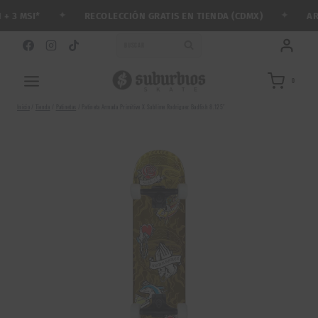
Saltar
✦
✦
RECOLECCIÓN GRATIS EN TIENDA (CDMX)
ARMA
3 MSI*
al
contenido
BUSCAR
0
Inicio
/
Tienda
/
Patinetas
/
Patineta Armada Primitive X Sublime Rodriguez Badfish 8.125″