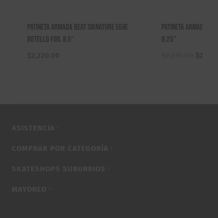
Patineta Armada Beat Signature Egiie
Patineta Armada Lúd
Botello Foil 8.5″
8.25″
El
$
2,220.00
$
2,270.00
$
2,170
precio
origina
era:
$2,270
ASISTENCIA
▼
COMPRAR POR CATEGORÍA
▼
SKATESHOPS SUBURBIOS
▼
MAYOREO
▼