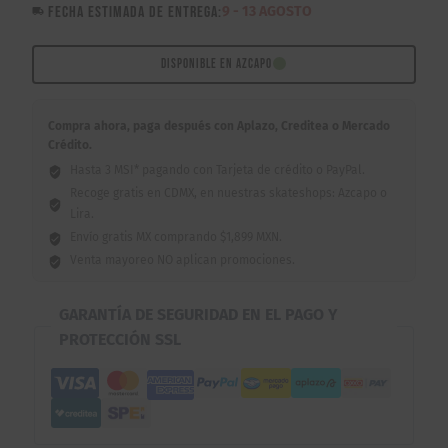
FECHA ESTIMADA DE ENTREGA:
9 - 13 AGOSTO
X
Sublime
Rodriguez
DISPONIBLE EN AZCAPO
Badfish
8.125"
Compra ahora, paga después con Aplazo, Creditea o Mercado
cantidad
Crédito.
Hasta 3 MSI* pagando con Tarjeta de crédito o PayPal.
Recoge gratis en CDMX, en nuestras skateshops: Azcapo o
Lira.
Envío gratis MX comprando $1,899 MXN.
Venta mayoreo NO aplican promociones.
GARANTÍA DE SEGURIDAD EN EL PAGO Y
PROTECCIÓN SSL