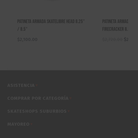
Patineta Armada Skatelibre Head 8.25″
Patineta Armada Fo
/ 8.5″
Firecracker 8.38″
El
$
2,100.00
$
2,720.00
$
2,620
precio
origina
era:
$2,720
ASISTENCIA
▼
COMPRAR POR CATEGORÍA
▼
SKATESHOPS SUBURBIOS
▼
MAYOREO
▼