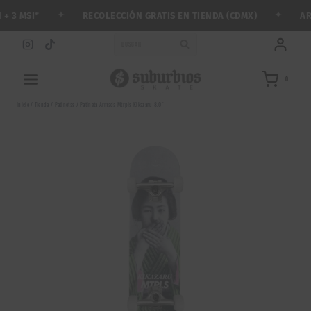
Saltar
✦
✦
RECOLECCIÓN GRATIS EN TIENDA (CDMX)
ARMA
3 MSI*
al
contenido
BUSCAR
0
Inicio
/
Tienda
/
Patinetas
/
Patineta Armada Mtrpls Kikazaru 8.0″