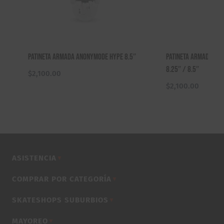
Patineta Armada Anonymode Hype 8.5″
Patineta Armada Ska
8.25″ / 8.5″
$
2,100.00
$
2,100.00
ASISTENCIA
▼
COMPRAR POR CATEGORÍA
▼
SKATESHOPS SUBURBIOS
▼
MAYOREO
▼