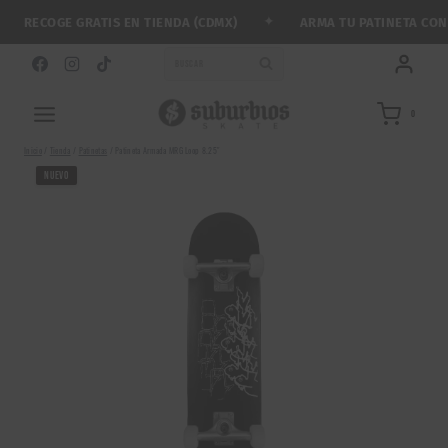
Saltar
✦
RECOGE GRATIS EN TIENDA (CDMX)
ARMA TU PATINETA CON ME
al
contenido
BUSCAR
0
Inicio
/
Tienda
/
Patinetas
/
Patineta Armada MRG Loop 8.25″
NUEVO