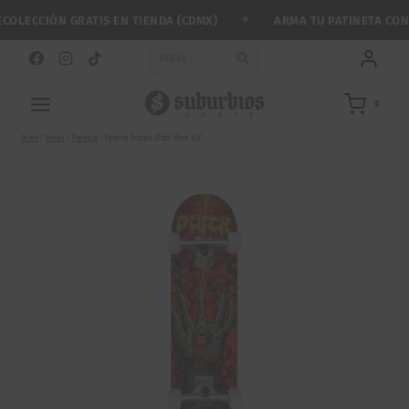
Saltar
✦
LECCIÓN GRATIS EN TIENDA (CDMX)
ARMA TU PATINETA CON M
al
contenido
BUSCAR
0
Inicio
/
Tienda
/
Patinetas
/
Patineta Armada Glitch Mano 8.0″