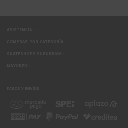
original
actual
era:
es:
$2,270.00.
$2,170.00.
ASISTENCIA
▼
COMPRAR POR CATEGORÍA
▼
SKATESHOPS SUBURBIOS
▼
MAYOREO
▼
PAGOS Y ENVÍOS