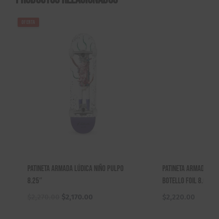
OFERTA
Patineta Armada Lúdica Niño Pulpo
Patineta Armada Beat
8.25″
Botello Foil 8.5″
El
El
$
2,270.00
$
2,170.00
$
2,220.00
precio
precio