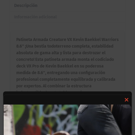
Descripción
Información adicional
Patineta Armada Creature VX Kevin Baekkel Warriors
8.6″ ¡Una bestia todoterreno completa, estabilidad
absoluta de gama alta y lista para destrozar el
concreto! Esta patineta armada monta el codiciado
deck VX Pro de Kevin Baekkel en su poderosa
medida de 8.6″, entregando una configuración
profesional completamente equilibrada y calibrada
por expertos. Al combinar la estructura
indestructible de esta tabla premium con
componentes internacionales de alta resistencia
Clos
mecánica, obtienes un equipo de nivel competitivo
que garantiza velocidad constante, giros perfectos
this
en curvas y un rodado ultra fluido desde el primer
mod
instante.