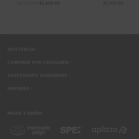
El
El
$
2,720.00
$
2,620.00
$
2,100.00
precio
precio
original
actual
era:
es:
$2,720.00.
$2,620.00.
ASISTENCIA
▼
COMPRAR POR CATEGORÍA
▼
SKATESHOPS SUBURBIOS
▼
MAYOREO
▼
PAGOS Y ENVÍOS