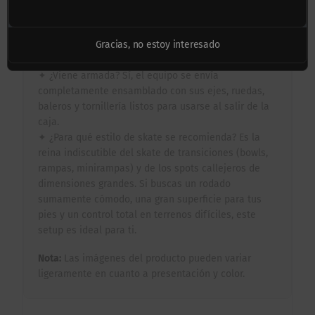
equipo viene listo de fábrica con baleros de alta
velocidad y lija de gran agarre instalada
profesionalmente de extremo a extremo.
Gracias, no estoy interesado
Preguntas Frecuentes:
✦ ¿Viene armada? Sí, el equipo se envía
completamente ensamblado con sus ejes, ruedas,
baleros y tornillería listos para usarse al salir de la
caja.
✦ ¿Para qué estilo de skate se recomienda? Es la
reina indiscutible del skate de transiciones (bowls,
rampas, minirampas) y de los spots callejeros de
dimensiones grandes. Si buscas un rodado
sumamente cómodo, una gran superficie para tus
pies y un control total en terrenos difíciles, este
setup es ideal para ti.
Nota:
Las imágenes del producto pueden variar
ligeramente en cuanto a presentación y color.