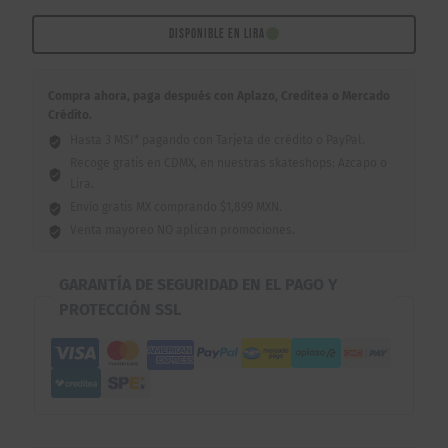
Kevin
Baekkel
DISPONIBLE EN LIRA
Warriors
8.6"
Compra ahora, paga después con Aplazo, Creditea o Mercado
cantidad
Crédito.
Hasta 3 MSI* pagando con Tarjeta de crédito o PayPal.
Recoge gratis en CDMX, en nuestras skateshops: Azcapo o
Lira.
Envío gratis MX comprando $1,899 MXN.
Venta mayoreo NO aplican promociones.
GARANTÍA DE SEGURIDAD EN EL PAGO Y
PROTECCIÓN SSL