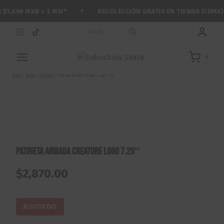
Saltar
✦
1,899 MXN + 3 MSI*
RECOLECCIÓN GRATIS EN TIENDA (CDMX)
al
contenido
BUSCAR
0
Inicio
/
Tienda
/
Patinetas
/
Patineta Armada Creature Logo 7.25″
Patineta Armada Creature Logo 7.25″
$
2,870.00
AGOTADO