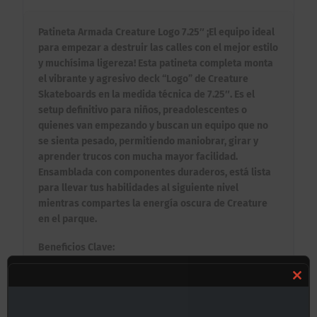
Patineta Armada Creature Logo 7.25″ ¡El equipo ideal
para empezar a destruir las calles con el mejor estilo
y muchísima ligereza! Esta patineta completa monta
el vibrante y agresivo deck “Logo” de Creature
Skateboards en la medida técnica de 7.25″. Es el
setup definitivo para niños, preadolescentes o
quienes van empezando y buscan un equipo que no
se sienta pesado, permitiendo maniobrar, girar y
aprender trucos con mucha mayor facilidad.
Ensamblada con componentes duraderos, está lista
para llevar tus habilidades al siguiente nivel
mientras compartes la energía oscura de Creature
en el parque.
Beneficios Clave:
✦ Look Clásico y Brutal: El degradado amarillo a
verde del logo asegura que tu equipo destaque por
Clos
su herencia y su estilo visualmente impactante.
this
✦ Lista para la Acción: Viene 100% preensamblada